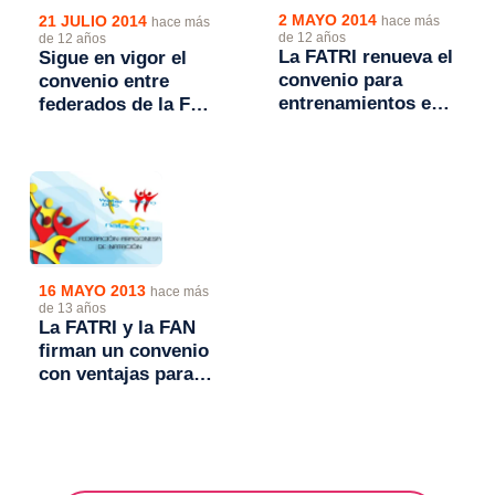
2 MAYO 2014
21 JULIO 2014
hace más
hace más
de 12 años
de 12 años
La FATRI renueva el
Sigue en vigor el
convenio para
convenio entre
entrenamientos en
federados de la FAN
el Parque del Agua
y la FATRI que
facilita la
participación en
ambas disciplinas
16 MAYO 2013
hace más
de 13 años
La FATRI y la FAN
firman un convenio
con ventajas para
sus deportistas