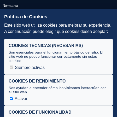
Normativa
Escuelas de Triatlón
Política de Cookies
Este sitio web utiliza cookies para mejorar su experiencia.
DIRECCIÓN TÉCNICA
A continuación puede elegir qué cookies desea aceptar:
Criterios
Selecciones
COOKIES TÉCNICAS (NECESARIAS)
Tecnificación
Son esenciales para el funcionamiento básico del sitio. El
sitio web no puede funcionar correctamente sin estas
cookies.
JUECES Y OFICIALES
Siempre activas
Comité de jueces
Documentos
COOKIES DE RENDIMIENTO
Nos ayudan a entender cómo los visitantes interactúan con
Cursos
el sitio web.
Circulares oficiales
Activar
Convocatorias y Equipaciones
COOKIES DE FUNCIONALIDAD