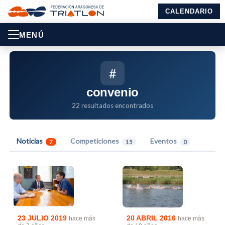
CALENDARIO
MENÚ
#
convenio
22 resultados encontrados
Noticias
Competiciones
Eventos
7
15
0
20 ABRIL 2016
23 JULIO 2019
hace más
hace más