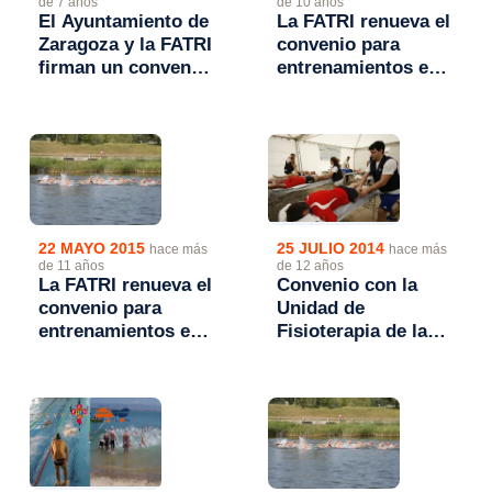
de 10 años
de 7 años
La FATRI renueva el
El Ayuntamiento de
convenio para
Zaragoza y la FATRI
entrenamientos en
firman un convenio
el Parque del Agua
para facilitar el uso
de instalaciones
municipales al
triatlón
22 MAYO 2015
25 JULIO 2014
hace más
hace más
de 11 años
de 12 años
La FATRI renueva el
Convenio con la
convenio para
Unidad de
entrenamientos en
Fisioterapia de la
el Parque del Agua
Universidad de
Zaragoza