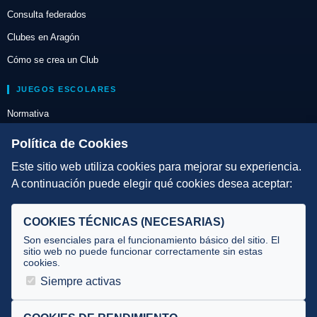
Consulta federados
Clubes en Aragón
Cómo se crea un Club
JUEGOS ESCOLARES
Normativa
Escuelas de Triatlón
Política de Cookies
Este sitio web utiliza cookies para mejorar su experiencia.
DIRECCIÓN TÉCNICA
A continuación puede elegir qué cookies desea aceptar:
Criterios
Selecciones
COOKIES TÉCNICAS (NECESARIAS)
Tecnificación
Son esenciales para el funcionamiento básico del sitio. El
sitio web no puede funcionar correctamente sin estas
cookies.
JUECES Y OFICIALES
Siempre activas
Comité de jueces
Documentos