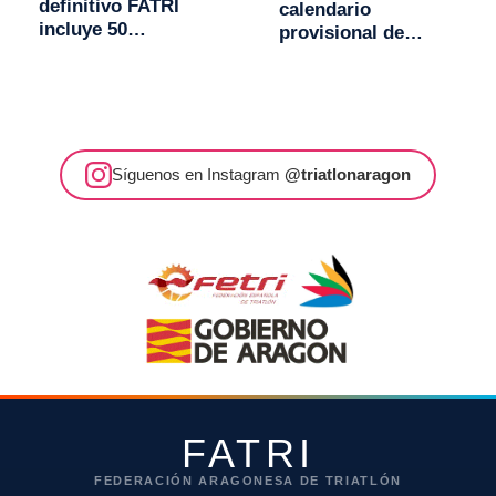
definitivo FATRI
calendario
incluye 50
provisional de
competiciones para
competiciones
2019
FATRI 2019
Síguenos en Instagram
@triatlonaragon
FATRI
FEDERACIÓN ARAGONESA DE TRIATLÓN