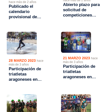
hace más de 2 años
hace más de 2 años
Abierto plazo para
Publicado el
solicitud de
calendario
competiciones
provisional de
FATRI 2024 hasta el
competiciones
13 de octubre
FATRI 2024
21 MARZO 2023
hace
28 MARZO 2023
hace
más de 3 años
más de 3 años
Participación de
Participación de
triatletas
triatletas
aragoneses en
aragoneses en
competiciones
competiciones
internacionales 18-
internacionales 25-
19 marzo.
26 marzo.