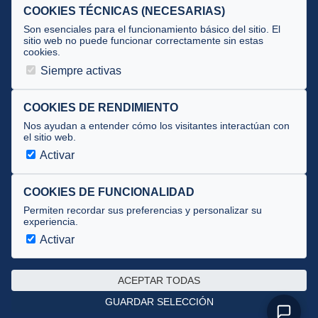
Selecciones
COOKIES TÉCNICAS (NECESARIAS)
Tecnificación
Son esenciales para el funcionamiento básico del sitio. El
sitio web no puede funcionar correctamente sin estas
cookies.
JUECES Y OFICIALES
Siempre activas
Comité de jueces
Documentos
COOKIES DE RENDIMIENTO
Nos ayudan a entender cómo los visitantes interactúan con
Cursos
el sitio web.
Circulares oficiales
Activar
Convocatorias y Equipaciones
COOKIES DE FUNCIONALIDAD
Permiten recordar sus preferencias y personalizar su
experiencia.
Av. José Atarés 101, semisótano. 50018 Zaragoza
(mapa)
Activar
976 516 083 ·
federacion@triatlonaragon.org
ACEPTAR TODAS
Privacidad
·
Cookies
GUARDAR SELECCIÓN