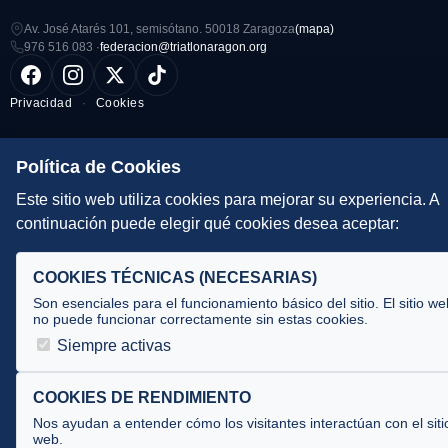
Av. José Atarés 101, semisótano. 50018 Zaragoza
(mapa)
976 516 083 ·
federacion@triatlonaragon.org
Privacidad
·
Cookies
Desarrollado por
theflyingdevil.com
Política de Cookies
Este sitio web utiliza cookies para mejorar su experiencia. A
continuación puede elegir qué cookies desea aceptar:
COOKIES TÉCNICAS (NECESARIAS)
Son esenciales para el funcionamiento básico del sitio. El sitio we
no puede funcionar correctamente sin estas cookies.
Siempre activas
COOKIES DE RENDIMIENTO
Nos ayudan a entender cómo los visitantes interactúan con el siti
web.