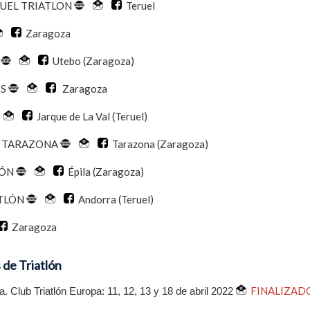
RUEL TRIATLON
Teruel
Zaragoza
N
Utebo (Zaragoza)
OS
Zaragoza
Jarque de La Val (Teruel)
A TARAZONA
Tarazona (Zaragoza)
LÓN
Épila (Zaragoza)
TLÓN
Andorra (Teruel)
Zaragoza
de Triatlón
FINALIZAD
lub Triatlón Europa: 11, 12, 13 y 18 de abril 2022