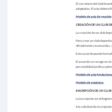
El secretario del club levan
adoptados. El acta deberá f
Modelo de acta de reunión
CREACIÓN DE UN CLUB D
La creación de un club depo
Para crear un club deportiv
oficialmente reconocidas, s
Este acuerdo puede formali
El acuerdo se recoge en el
personalidad jurídica y ple
Modelo de acta fundacional
Modelo de estatutos.
INSCRIPCIÓN DE UN CLUB
La inscripción en el Regist
A la solicitud de inscripci