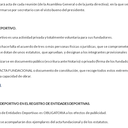
tará acta de cada reunión (de la Asamblea General o de la junta directiva), en la que se
irmarse por secretario con el visto bueno del presidente.
EPORTIVO.
rtivo es una actividad privada y totalmente voluntaria para sus fundadores.
o hace falta el acuerdo de tres o más personas físicas o jurídicas, que se comprome
e dotan de unos estatutos, que aprueban, y designan a los integrantes provisionales 
zarse en documento público (escritura ante Notario) o privado (firma de los fundado
 ACTA FUNDACIONAL o documento de constitución, que recoge todos estos extremos. C
na capacidad de obrar.
.
 DEPORTIVO EN EL REGISTRO DE ENTIDADES DEPORTIVAS.
ro de Entidades Deportivas es OBLIGATORIA a los efectos de publicidad.
ón se acompañarán dos ejemplares del acta fundacional y de los estatutos.