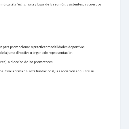
 indicará la fecha, hora y lugar de la reunión, asistentes, y acuerdos
ten para promocionar o practicar modalidades deportivas
de la junta directiva u órgano de representación.
res), a elección de los promotores.
on la firma del acta fundacional, la asociación adquiere su