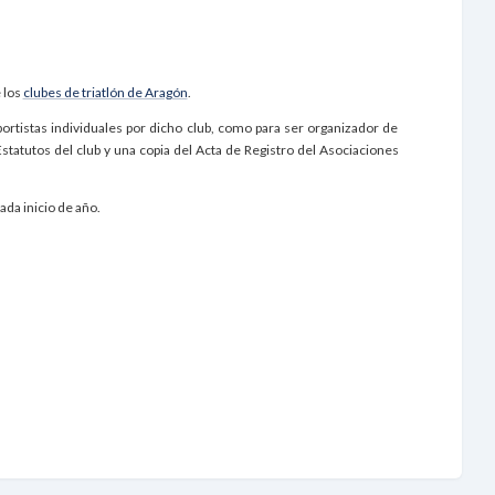
 los
clubes de triatlón de Aragón
.
eportistas individuales por dicho club, como para ser organizador de
Estatutos del club y una copia del Acta de Registro del Asociaciones
ada inicio de año.