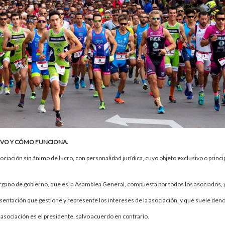
IVO Y CÓMO FUNCIONA.
ociación sin ánimo de lucro, con personalidad jurídica, cuyo objeto exclusivo o princi
órgano de gobierno, que es la Asamblea General, compuesta por todos los asociados, 
sentación que gestione y represente los intereses de la asociación, y que suele den
a asociación es el presidente, salvo acuerdo en contrario.