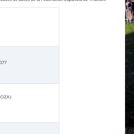
8077
GOZA )