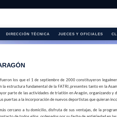
DIRECCIÓN TÉCNICA
JUECES Y OFICIALES
C
 ARAGÓN
fueron los que el 1 de septiembre de 2000 constituyeron legalmen
la estructura fundamental de la FATRI, presentes tanto en la Asam
yor parte de las actividades de triatlón en Aragón, organizando y 
sus puertas a la incorporación de nuevos deportistas que quieran inc
ás cercano a tu domicilio, disfruta de sus ventajas, de la progra
ontacto de todos ellos, ordenados por su fecha de antigüedad en las