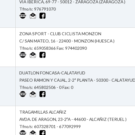
VIA IBERICA, 69-77 - 50012 - ZARAGOZA (ZARAGOZA )
Tfno/s: 976791070
ZONA SPORT - CLUB CICLISTA MONZON
C/ SAN MATEO, 16 - 22400 - MONZON (HUESCA )
Tfno/s: 659058366 Fax: 974402090
DUATLON FONCASA-CALATAYUD
PASEO RAMON Y CAJAL, 2-2ª PLANTA - 50300 - CALATAYU
Tfno/s: 645802506 - 0 Fax: 0
TRAGAMILLAS ALCAÑIZ
AVDA. DE ARAGON, 23-2ºA - 44600 - ALCAÑIZ (TERUEL )
Tfno/s: 607328701 - 677092999