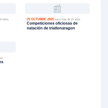
📰
25 OCTUBRE 2005
20 años
hace más de 20 años
Competiciones oficiosas de
natación de triatlonaragon
ños
es