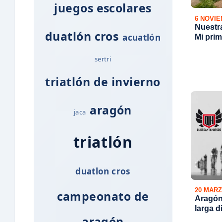
juegos escolares
6 NOVIE
Nuestr
duatlón cros
acuatlón
Mi prim
sertri
triatlón de invierno
aragón
jaca
triatlón
duatlon cros
20 MARZ
campeonato de
Aragón 
larga d
aragón