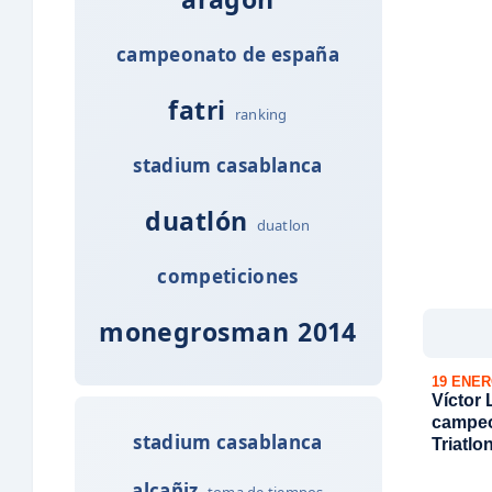
campeonato de españa
fatri
ranking
stadium casablanca
duatlón
duatlon
competiciones
monegrosman
2014
19 ENER
Víctor
campeo
stadium casablanca
Triatlo
alcañiz
toma de tiempos