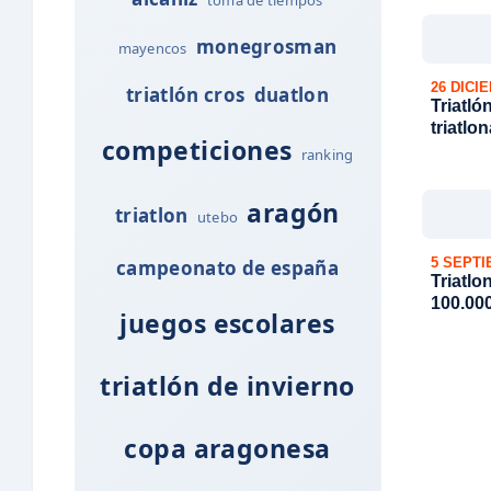
monegrosman
mayencos
26 DICI
triatlón cros
duatlon
Triatló
triatlo
competiciones
ranking
aragón
triatlon
utebo
5 SEPTI
campeonato de españa
Triatlo
100.000
juegos escolares
triatlón de invierno
copa aragonesa