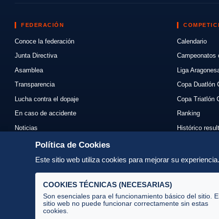
FEDERACIÓN
COMPETIC
Conoce la federación
Calendario
Junta Directiva
Campeonatos 
Asamblea
Liga Aragones
Transparencia
Copa Duatlón 
Lucha contra el dopaje
Copa Triatlón 
En caso de accidente
Ranking
Noticias
Histórico resu
Eventos
Mi primer triat
Política de Cookies
Enlaces
Normativas
Este sitio web utiliza cookies para mejorar su experienci
Contacto
Organizadores
COOKIES TÉCNICAS (NECESARIAS)
Son esenciales para el funcionamiento básico del sitio. E
sitio web no puede funcionar correctamente sin estas
cookies.
Av. José Atarés 101, semisótano. 50018 Zaragoza
(mapa)