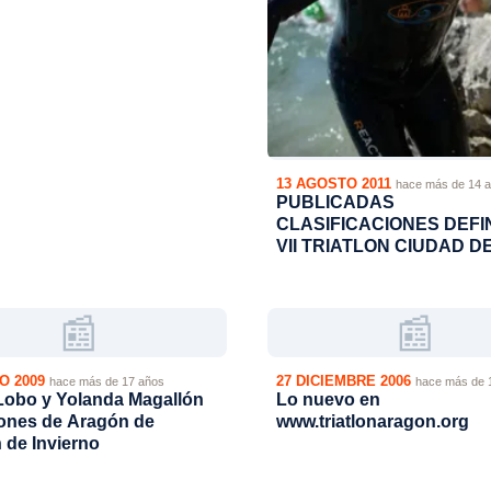
13 AGOSTO 2011
hace más de 14 
PUBLICADAS
CLASIFICACIONES DEFI
VII TRIATLON CIUDAD D
TERUEL. CAMPEONATO 
ARGON
📰
📰
O 2009
27 DICIEMBRE 2006
hace más de 17 años
hace más de 
 Lobo y Yolanda Magallón
Lo nuevo en
nes de Aragón de
www.triatlonaragon.org
n de Invierno