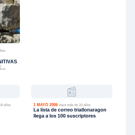
años
NITIVAS
E
DE
📰
1 MAYO 2006
19 años
hace más de 20 años
La lista de correo triatlonaragon
llega a los 100 suscriptores