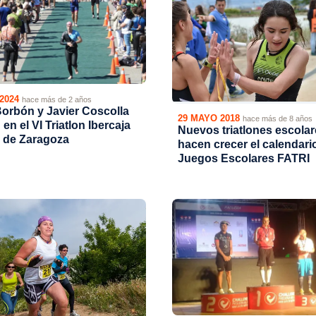
 2024
hace más de 2 años
Borbón y Javier Coscolla
29 MAYO 2018
hace más de 8 años
en el VI Triatlon Ibercaja
Nuevos triatlones escolar
 de Zaragoza
hacen crecer el calendari
Juegos Escolares FATRI