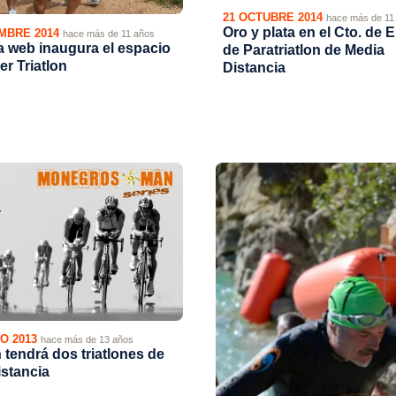
21 OCTUBRE 2014
hace más de 11
Oro y plata en el Cto. de 
MBRE 2014
hace más de 11 años
a web inaugura el espacio
de Paratriatlon de Media
er Triatlon
Distancia
O 2013
hace más de 13 años
tendrá dos triatlones de
istancia