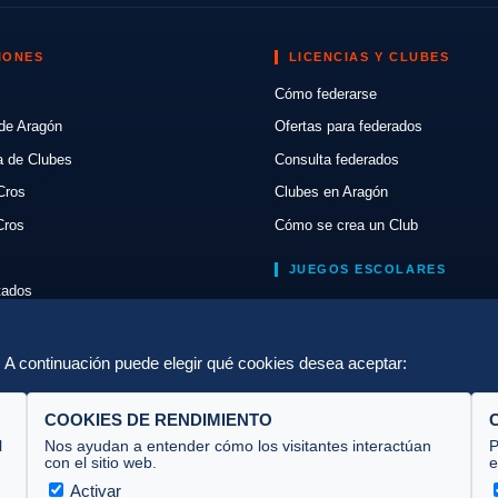
IONES
LICENCIAS Y CLUBES
Cómo federarse
de Aragón
Ofertas para federados
a de Clubes
Consulta federados
Cros
Clubes en Aragón
Cros
Cómo se crea un Club
JUEGOS ESCOLARES
ltados
Normativa
lón
Escuelas de Triatlón
a. A continuación puede elegir qué cookies desea aceptar:
COOKIES DE RENDIMIENTO
l
Nos ayudan a entender cómo los visitantes interactúan
P
con el sitio web.
e
Activar