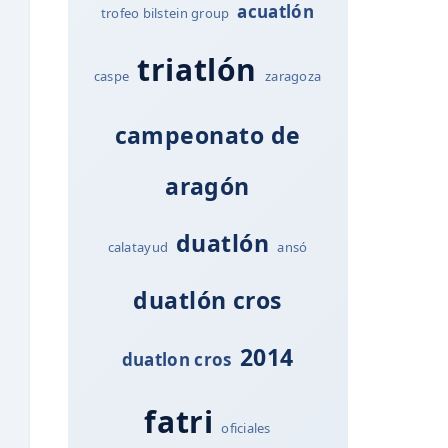
acuatlón
trofeo bilstein group
triatlón
caspe
zaragoza
campeonato de
aragón
duatlón
calatayud
ansó
duatlón cros
2014
duatlon cros
fatri
oficiales