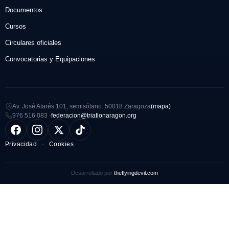
Documentos
Cursos
Circulares oficiales
Convocatorias y Equipaciones
Av. José Atarés 101, semisótano. 50018 Zaragoza
(mapa)
976 516 083 ·
federacion@triatlonaragon.org
Privacidad
·
Cookies
Desarrollado por
theflyingdevil.com