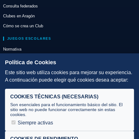
Consulta federados
Clubes en Aragón
Cómo se crea un Club
JUEGOS ESCOLARES
Normativa
Escuelas de Triatlón
Política de Cookies
Este sitio web utiliza cookies para mejorar su experiencia.
DIRECCIÓN TÉCNICA
A continuación puede elegir qué cookies desea aceptar:
Criterios
Selecciones
COOKIES TÉCNICAS (NECESARIAS)
Tecnificación
Son esenciales para el funcionamiento básico del sitio. El
sitio web no puede funcionar correctamente sin estas
cookies.
JUECES Y OFICIALES
Siempre activas
Comité de jueces
Documentos
COOKIES DE RENDIMIENTO