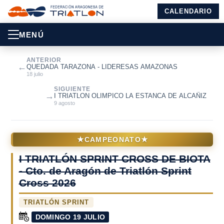
CALENDARIO
MENÚ
ANTERIOR
←
QUEDADA TARAZONA - LIDERESAS AMAZONAS
18 julio
SIGUIENTE
→
I TRIATLON OLIMPICO LA ESTANCA DE ALCAÑIZ
9 agosto
★
★
CAMPEONATO
I TRIATLÓN SPRINT CROSS DE BIOTA
- Cto. de Aragón de Triatlón Sprint
Cross 2026
TRIATLÓN SPRINT
DOMINGO 19 JULIO