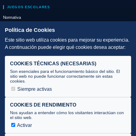
JUEGOS ESCOLARES
Normativa
Escuelas de Triatlón
Política de Cookies
Este sitio web utiliza cookies para mejorar su experiencia.
DIRECCIÓN TÉCNICA
A continuación puede elegir qué cookies desea aceptar:
Criterios
Selecciones
COOKIES TÉCNICAS (NECESARIAS)
Tecnificación
Son esenciales para el funcionamiento básico del sitio. El
sitio web no puede funcionar correctamente sin estas
cookies.
JUECES Y OFICIALES
Siempre activas
Comité de jueces
Documentos
COOKIES DE RENDIMIENTO
Nos ayudan a entender cómo los visitantes interactúan con
Cursos
el sitio web.
Circulares oficiales
Activar
Convocatorias y Equipaciones