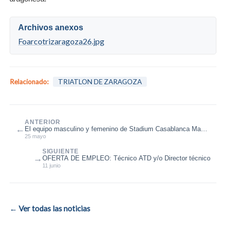
Archivos anexos
Foarcotrizaragoza26.jpg
Relacionado:
TRIATLON DE ZARAGOZA
ANTERIOR
←
El equipo masculino y femenino de Stadium Casablanca Mapei
campeones de Aragón d...
25 mayo
SIGUIENTE
→
OFERTA DE EMPLEO: Técnico ATD y/o Director técnico
11 junio
← Ver todas las noticias