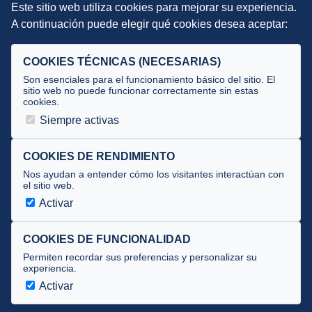
Este sitio web utiliza cookies para mejorar su experiencia.
DIRECCIÓN TÉCNICA
A continuación puede elegir qué cookies desea aceptar:
Criterios
Selecciones
COOKIES TÉCNICAS (NECESARIAS)
Tecnificación
Son esenciales para el funcionamiento básico del sitio. El
sitio web no puede funcionar correctamente sin estas
cookies.
JUECES Y OFICIALES
Siempre activas
Comité de jueces
Documentos
COOKIES DE RENDIMIENTO
Nos ayudan a entender cómo los visitantes interactúan con
Cursos
el sitio web.
Circulares oficiales
Activar
Convocatorias y Equipaciones
COOKIES DE FUNCIONALIDAD
Permiten recordar sus preferencias y personalizar su
experiencia.
Av. José Atarés 101, semisótano. 50018 Zaragoza
(mapa)
Activar
976 516 083 ·
federacion@triatlonaragon.org