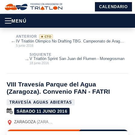
CALENDARIO
MENÚ
ANTERIOR
★ CTO
←
IV Triatlón Olimpico No Drafting TBG. Campeonato de Aragón
de Triatlón Olímpico ...
5 junio 2016
SIGUIENTE
→
V Triatlón Sprint San Juan del Flumen - Monegrosman
18 junio 2016
VIII Travesía Parque del Agua
(Zaragoza). Convenio FAN - FATRI
TRAVESÍA AGUAS ABIERTAS
SÁBADO 11 JUNIO 2016
ZARAGOZA
(ZARAGOZA)