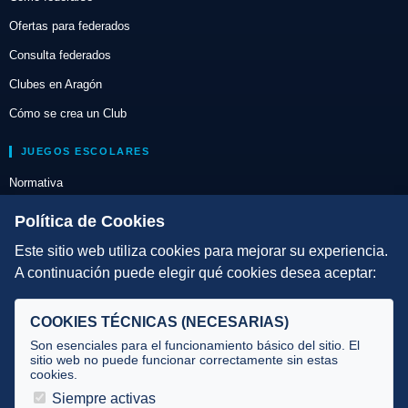
Ofertas para federados
Consulta federados
Clubes en Aragón
Cómo se crea un Club
JUEGOS ESCOLARES
Normativa
Escuelas de Triatlón
Política de Cookies
Este sitio web utiliza cookies para mejorar su experiencia.
DIRECCIÓN TÉCNICA
A continuación puede elegir qué cookies desea aceptar:
Criterios
Selecciones
COOKIES TÉCNICAS (NECESARIAS)
Tecnificación
Son esenciales para el funcionamiento básico del sitio. El
sitio web no puede funcionar correctamente sin estas
cookies.
JUECES Y OFICIALES
Siempre activas