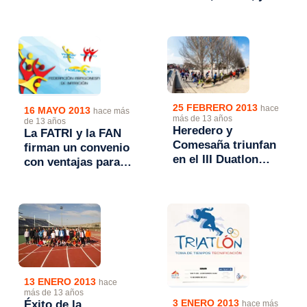
Infantil, Cadete,
Paratriatlón
Junior y
Paratriatlón.
25 FEBRERO 2013
hace
16 MAYO 2013
hace más
más de 13 años
de 13 años
Heredero y
La FATRI y la FAN
Comesaña triunfan
firman un convenio
en el III Duatlon
con ventajas para
Solidario de Utebo
sus deportistas
13 ENERO 2013
hace
más de 13 años
3 ENERO 2013
Éxito de la
hace más