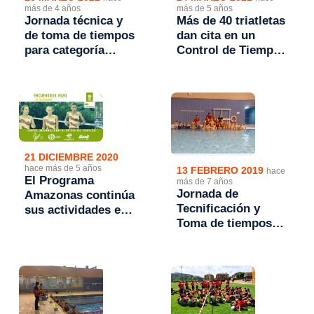
más de 4 años
más de 5 años
Jornada técnica y
Más de 40 triatletas
de toma de tiempos
dan cita en un
para categoría
Control de Tiempos
Infantil
de categoría Infantil
de la FATRI
21 DICIEMBRE 2020
hace más de 5 años
13 FEBRERO 2019
hace
El Programa
más de 7 años
Jornada de
Amazonas continúa
Tecnificación y
sus actividades en
Toma de tiempos
Aragón con un
para categoría
Encuentro de
Infantil
deportistas Infantil
y Cadete