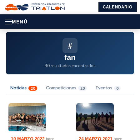
CALENDARIO
MENÚ
#
fan
40 resultados encontrados
Noticias
Competiciones
Eventos
20
20
0
10 MARZO 2022
24 MARZO 2021
hace
hace