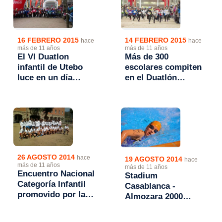
16 FEBRERO 2015
14 FEBRERO 2015
hace
hace
más de 11 años
más de 11 años
El VI Duatlon
Más de 300
infantil de Utebo
escolares compiten
luce en un día
en el Duatlón
nublado.
Infantil de Utebo
26 AGOSTO 2014
hace
19 AGOSTO 2014
hace
más de 11 años
más de 11 años
Encuentro Nacional
Stadium
Categoría Infantil
Casablanca -
promovido por la
Almozara 2000
FETRI en Arbejal
organiza un Stage
(Palencia)
para infantiles y