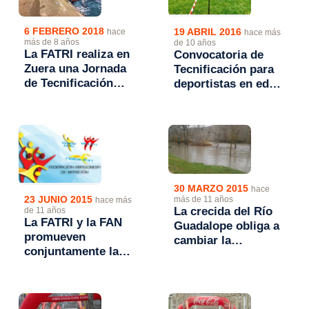
6 FEBRERO 2018
19 ABRIL 2016
hace
hace más
más de 8 años
de 10 años
La FATRI realiza en
Convocatoria de
Zuera una Jornada
Tecnificación para
de Tecnificación
deportistas en edad
para deportistas
Infantil
Infantiles
30 MARZO 2015
hace
23 JUNIO 2015
más de 11 años
hace más
La crecida del Río
de 11 años
La FATRI y la FAN
Guadalope obliga a
promueven
cambiar la
conjuntamente la
ubicación del
celebración de
Duatlón Infantil
competiciones en
aguas abiertas