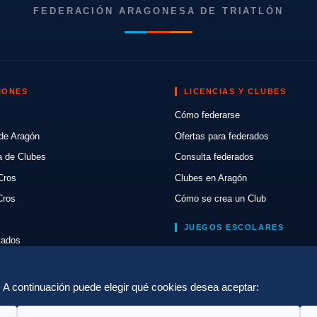
FEDERACIÓN ARAGONESA DE TRIATLÓN
IONES
LICENCIAS Y CLUBES
Cómo federarse
de Aragón
Ofertas para federados
a de Clubes
Consulta federados
Cros
Clubes en Aragón
Cros
Cómo se crea un Club
JUEGOS ESCOLARES
ltados
Normativa
lón
Escuelas de Triatlón
a. A continuación puede elegir qué cookies desea aceptar: