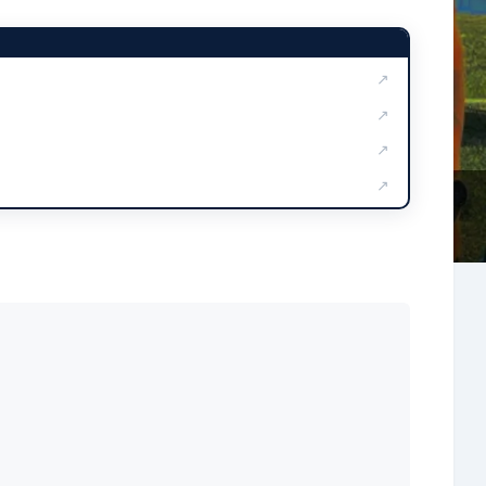
↗
↗
↗
↗