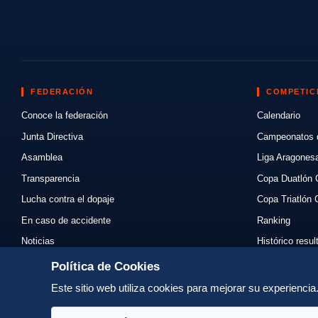
FEDERACIÓN
COMPETIC
Conoce la federación
Calendario
Junta Directiva
Campeonatos 
Asamblea
Liga Aragones
Transparencia
Copa Duatlón 
Lucha contra el dopaje
Copa Triatlón 
En caso de accidente
Ranking
Noticias
Histórico resu
Eventos
Mi primer triat
Política de Cookies
Enlaces
Normativas
Este sitio web utiliza cookies para mejorar su experienci
Contacto
Organizadores