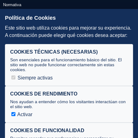
Normativa
Escuelas de Triatlón
Política de Cookies
Este sitio web utiliza cookies para mejorar su experiencia.
DIRECCIÓN TÉCNICA
A continuación puede elegir qué cookies desea aceptar:
Criterios
Selecciones
COOKIES TÉCNICAS (NECESARIAS)
Tecnificación
Son esenciales para el funcionamiento básico del sitio. El
sitio web no puede funcionar correctamente sin estas
cookies.
JUECES Y OFICIALES
Siempre activas
Comité de jueces
Documentos
COOKIES DE RENDIMIENTO
Nos ayudan a entender cómo los visitantes interactúan con
Cursos
el sitio web.
Circulares oficiales
Activar
Convocatorias y Equipaciones
COOKIES DE FUNCIONALIDAD