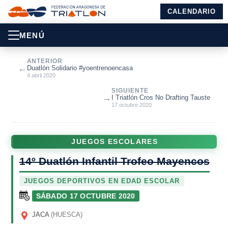
CALENDARIO
MENÚ
ANTERIOR
←
Duatlón Solidario #yoentrenoencasa
4 abril 2020
SIGUIENTE
→
I Triatlón Cros No Drafting Tauste
17 octubre 2020
JUEGOS ESCOLARES
14º Duatlón Infantil Trofeo Mayencos
JUEGOS DEPORTIVOS EN EDAD ESCOLAR
SÁBADO 17 OCTUBRE 2020
JACA
(HUESCA)