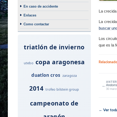
En caso de accidente
La crecida
Enlaces
La crecida
Como contactar
buscar uno
Los circui
triatlón de invierno
que es la f
copa aragonesa
Relacionado
utebo
duatlon cros
zaragoza
ANTER
←
Andorra
2014
trofeo bilstein group
30 marz
campeonato de
← Ver todas
aragón