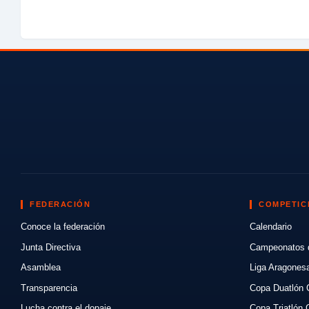
FEDERACIÓN
COMPETIC
Conoce la federación
Calendario
Junta Directiva
Campeonatos 
Asamblea
Liga Aragones
Transparencia
Copa Duatlón 
Lucha contra el dopaje
Copa Triatlón 