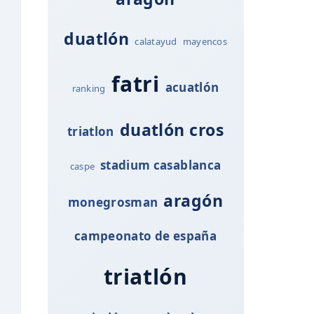
duatlón
calatayud
mayencos
fatri
acuatlón
ranking
duatlón cros
triatlon
stadium casablanca
caspe
aragón
monegrosman
campeonato de españa
triatlón