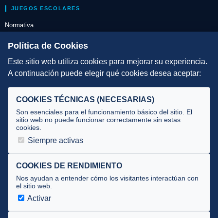
JUEGOS ESCOLARES
Normativa
Escuelas de Triatlón
Política de Cookies
Este sitio web utiliza cookies para mejorar su experiencia.
DIRECCIÓN TÉCNICA
A continuación puede elegir qué cookies desea aceptar:
Criterios
Selecciones
COOKIES TÉCNICAS (NECESARIAS)
Tecnificación
Son esenciales para el funcionamiento básico del sitio. El
sitio web no puede funcionar correctamente sin estas
cookies.
JUECES Y OFICIALES
Siempre activas
Comité de jueces
Documentos
COOKIES DE RENDIMIENTO
Nos ayudan a entender cómo los visitantes interactúan con
Cursos
el sitio web.
Circulares oficiales
Activar
Convocatorias y Equipaciones