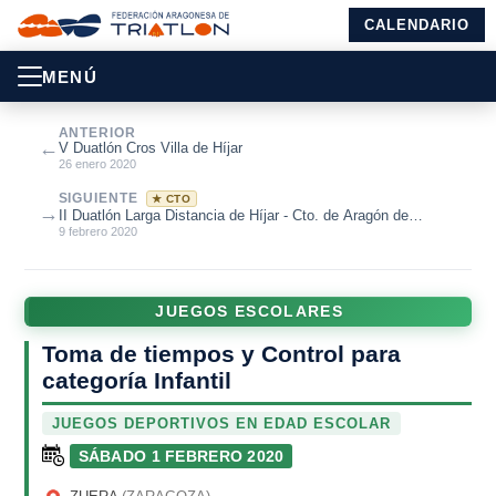
CALENDARIO
MENÚ
ANTERIOR
←
V Duatlón Cros Villa de Híjar
26 enero 2020
SIGUIENTE
★ CTO
→
II Duatlón Larga Distancia de Híjar - Cto. de Aragón de
Duatlón MD 2020.
9 febrero 2020
JUEGOS ESCOLARES
Toma de tiempos y Control para
categoría Infantil
JUEGOS DEPORTIVOS EN EDAD ESCOLAR
SÁBADO 1 FEBRERO 2020