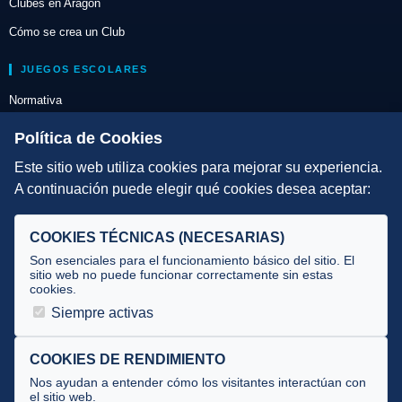
Clubes en Aragón
Cómo se crea un Club
JUEGOS ESCOLARES
Normativa
Escuelas de Triatlón
Política de Cookies
Este sitio web utiliza cookies para mejorar su experiencia.
DIRECCIÓN TÉCNICA
A continuación puede elegir qué cookies desea aceptar:
Criterios
Selecciones
COOKIES TÉCNICAS (NECESARIAS)
Tecnificación
Son esenciales para el funcionamiento básico del sitio. El
sitio web no puede funcionar correctamente sin estas
cookies.
JUECES Y OFICIALES
Siempre activas
Comité de jueces
Documentos
COOKIES DE RENDIMIENTO
Nos ayudan a entender cómo los visitantes interactúan con
Cursos
el sitio web.