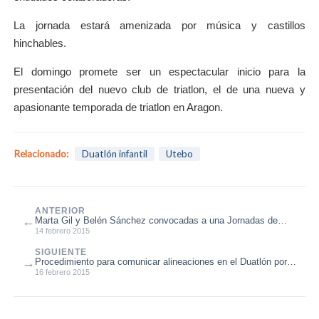
La jornada estará amenizada por música y castillos
hinchables.
El domingo promete ser un espectacular inicio para la
presentación del nuevo club de triatlon, el de una nueva y
apasionante temporada de triatlon en Aragon.
Relacionado:
Duatlón infantil
Utebo
ANTERIOR
←
Marta Gil y Belén Sánchez convocadas a una Jornadas de
Técnificación de la FETRI
14 febrero 2015
SIGUIENTE
→
Procedimiento para comunicar alineaciones en el Duatlón por
Equipos de Sena
16 febrero 2015