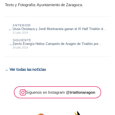
Texto y Fotografía: Ayuntamiento de Zaragoza.
ANTERIOR
←
Usoa Ostolaza y Jordi Montraveta ganan el III Half Triatlón de
Mequinenza, prueb...
21 julio 2019
SIGUIENTE
→
Zerclo Energía Helios Campeón de Aragón de Triatlón por
Relevos Mixtos 2019
30 julio 2019
← Ver todas las noticias
Síguenos en Instagram
@triatlonaragon