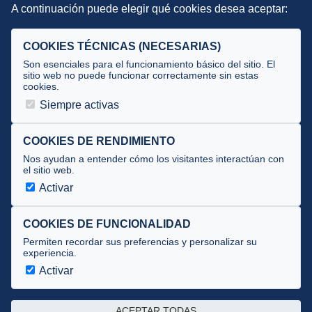
A continuación puede elegir qué cookies desea aceptar:
Criterios
Selecciones
COOKIES TÉCNICAS (NECESARIAS)
Tecnificación
Son esenciales para el funcionamiento básico del sitio. El
sitio web no puede funcionar correctamente sin estas
cookies.
JUECES Y OFICIALES
Siempre activas
Comité de jueces
Documentos
COOKIES DE RENDIMIENTO
Nos ayudan a entender cómo los visitantes interactúan con
Cursos
el sitio web.
Circulares oficiales
Activar
Convocatorias y Equipaciones
COOKIES DE FUNCIONALIDAD
Permiten recordar sus preferencias y personalizar su
experiencia.
Av. José Atarés 101, semisótano. 50018 Zaragoza
(mapa)
Activar
976 516 083 ·
federacion@triatlonaragon.org
ACEPTAR TODAS