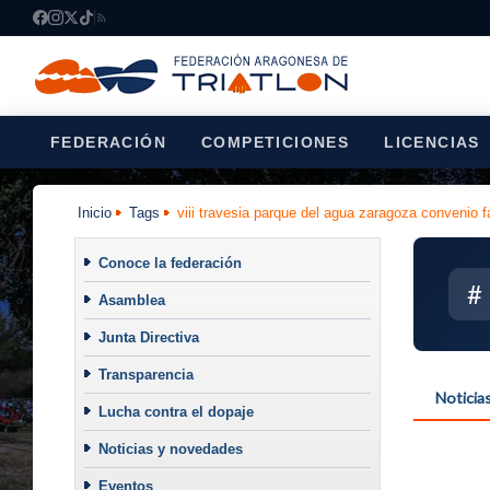
FEDERACIÓN
COMPETICIONES
LICENCIAS
Inicio
Tags
viii travesia parque del agua zaragoza convenio fa
Conoce la federación
#
Asamblea
Junta Directiva
Transparencia
Noticia
Lucha contra el dopaje
Noticias y novedades
Eventos