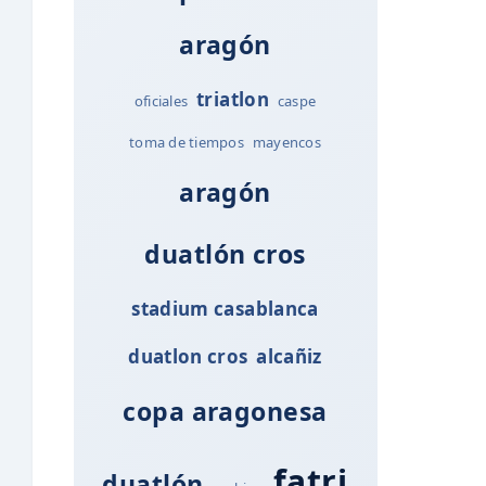
aragón
triatlon
oficiales
caspe
toma de tiempos
mayencos
aragón
duatlón cros
stadium casablanca
duatlon cros
alcañiz
copa aragonesa
fatri
duatlón