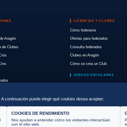
IONES
LICENCIAS Y CLUBES
Cómo federarse
de Aragón
Ofertas para federados
a de Clubes
Consulta federados
Cros
Clubes en Aragón
Cros
Cómo se crea un Club
JUEGOS ESCOLARES
ltados
Normativa
lón
Escuelas de Triatlón
a. A continuación puede elegir qué cookies desea aceptar:
COOKIES DE RENDIMIENTO
l
Nos ayudan a entender cómo los visitantes interactúan
P
con el sitio web.
e