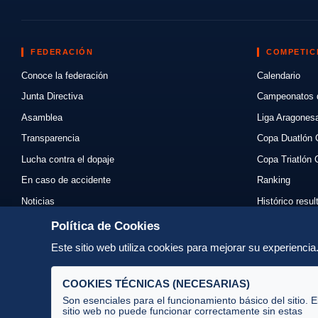
FEDERACIÓN
COMPETIC
Conoce la federación
Calendario
Junta Directiva
Campeonatos 
Asamblea
Liga Aragones
Transparencia
Copa Duatlón 
Lucha contra el dopaje
Copa Triatlón 
En caso de accidente
Ranking
Noticias
Histórico resu
Eventos
Mi primer triat
Política de Cookies
Enlaces
Normativas
Este sitio web utiliza cookies para mejorar su experienci
Contacto
Organizadores
COOKIES TÉCNICAS (NECESARIAS)
Son esenciales para el funcionamiento básico del sitio. E
sitio web no puede funcionar correctamente sin estas