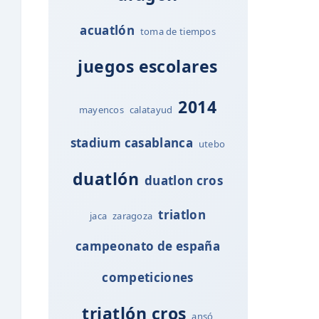
acuatlón
toma de tiempos
juegos escolares
2014
mayencos
calatayud
stadium casablanca
utebo
duatlón
duatlon cros
triatlon
jaca
zaragoza
campeonato de españa
competiciones
triatlón cros
ansó