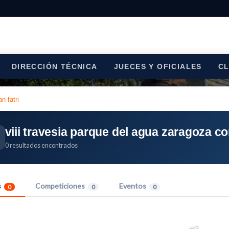
DIRECCIÓN TÉCNICA
JUECES Y OFICIALES
C
n fatri
viii travesia parque del agua zaragoza co
0 resultados encontrados
s
Competiciones
Eventos
0
0
0