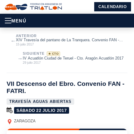
CALENDARIO
MENÚ
ANTERIOR
←
XIV Travesía del pantano de La Tranquera. Convenio FAN -
FATRI.
15 julio 2017
SIGUIENTE
★ CTO
→
IV Acuatlón Ciudad de Teruel - Cto. Aragón Acuatlón 2017
29 julio 2017
VII Descenso del Ebro. Convenio FAN -
FATRI.
TRAVESÍA AGUAS ABIERTAS
SÁBADO 22 JULIO 2017
ZARAGOZA