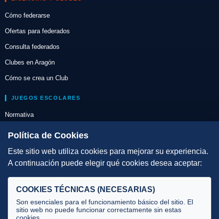
Cómo federarse
Ofertas para federados
Consulta federados
Clubes en Aragón
Cómo se crea un Club
JUEGOS ESCOLARES
Normativa
Escuelas de Triatlón
Política de Cookies
Este sitio web utiliza cookies para mejorar su experiencia.
DIRECCIÓN TÉCNICA
A continuación puede elegir qué cookies desea aceptar:
Criterios
Selecciones
COOKIES TÉCNICAS (NECESARIAS)
Tecnificación
Son esenciales para el funcionamiento básico del sitio. El
sitio web no puede funcionar correctamente sin estas
cookies.