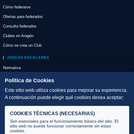
Cómo federarse
Ofertas para federados
Consulta federados
Clubes en Aragón
Cómo se crea un Club
JUEGOS ESCOLARES
Normativa
Escuelas de Triatlón
Política de Cookies
Este sitio web utiliza cookies para mejorar su experiencia.
DIRECCIÓN TÉCNICA
A continuación puede elegir qué cookies desea aceptar:
Criterios
Selecciones
COOKIES TÉCNICAS (NECESARIAS)
Tecnificación
Son esenciales para el funcionamiento básico del sitio. El
sitio web no puede funcionar correctamente sin estas
cookies.
JUECES Y OFICIALES