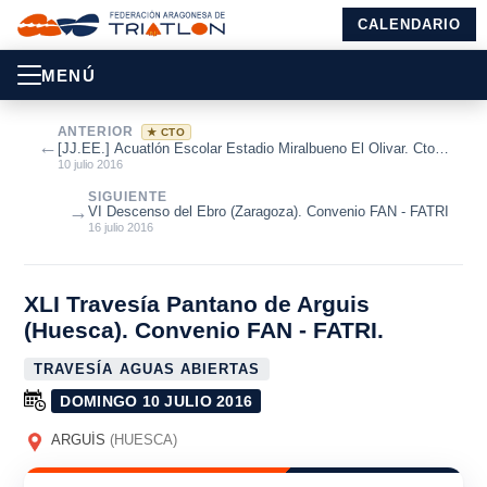
CALENDARIO
MENÚ
ANTERIOR
★ CTO
←
[JJ.EE.] Acuatlón Escolar Estadio Miralbueno El Olivar. Cto.
de Aragón de Acuatl...
10 julio 2016
SIGUIENTE
→
VI Descenso del Ebro (Zaragoza). Convenio FAN - FATRI
16 julio 2016
XLI Travesía Pantano de Arguis
(Huesca). Convenio FAN - FATRI.
TRAVESÍA AGUAS ABIERTAS
DOMINGO 10 JULIO 2016
ARGUÍS
(HUESCA)