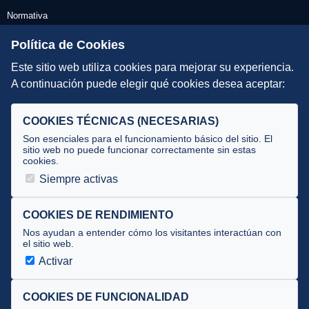
Normativa
Escuelas de Triatlón
Política de Cookies
Este sitio web utiliza cookies para mejorar su experiencia.
DIRECCIÓN TÉCNICA
A continuación puede elegir qué cookies desea aceptar:
Criterios
Selecciones
COOKIES TÉCNICAS (NECESARIAS)
Tecnificación
Son esenciales para el funcionamiento básico del sitio. El
sitio web no puede funcionar correctamente sin estas
cookies.
JUECES Y OFICIALES
Siempre activas
Comité de jueces
Documentos
COOKIES DE RENDIMIENTO
Nos ayudan a entender cómo los visitantes interactúan con
Cursos
el sitio web.
Circulares oficiales
Activar
Convocatorias y Equipaciones
COOKIES DE FUNCIONALIDAD