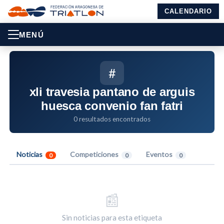
CALENDARIO
MENÚ
#
xli travesia pantano de arguis
huesca convenio fan fatri
0 resultados encontrados
Noticias
Competiciones
Eventos
0
0
0
📰
Sin noticias para esta etiqueta