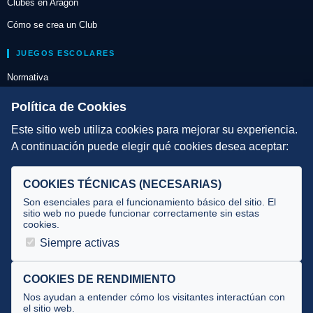
Clubes en Aragón
Cómo se crea un Club
JUEGOS ESCOLARES
Normativa
Escuelas de Triatlón
Política de Cookies
Este sitio web utiliza cookies para mejorar su experiencia.
DIRECCIÓN TÉCNICA
A continuación puede elegir qué cookies desea aceptar:
Criterios
Selecciones
COOKIES TÉCNICAS (NECESARIAS)
Tecnificación
Son esenciales para el funcionamiento básico del sitio. El
sitio web no puede funcionar correctamente sin estas
cookies.
JUECES Y OFICIALES
Siempre activas
Comité de jueces
Documentos
COOKIES DE RENDIMIENTO
Nos ayudan a entender cómo los visitantes interactúan con
Cursos
el sitio web.