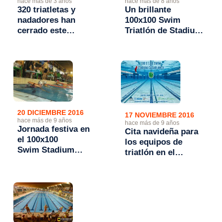
hace más de 3 años
hace más de 8 años
320 triatletas y
Un brillante
nadadores han
100x100 Swim
cerrado este
Triatlón de Stadium
domingo la
Casablanca cierra
temporada en el
la temporada
100x100 Swim
Stadium
Casablanca
20 DICIEMBRE 2016
17 NOVIEMBRE 2016
hace más de 9 años
hace más de 9 años
Jornada festiva en
Cita navideña para
el 100x100
los equipos de
Swim Stadium
triatlón en el
Casablanca
100x100 Swim de
Stadium
Casablanca