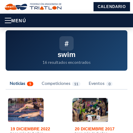
CALENDARIO
MENÚ
#
swim
16 resultados encontrados
Noticias
Competiciones
Eventos
5
11
0
19 DICIEMBRE 2022
20 DICIEMBRE 2017