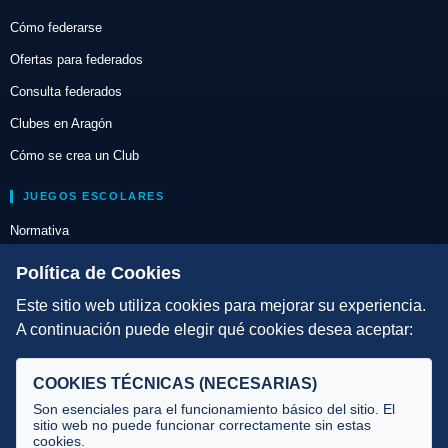
Cómo federarse
Ofertas para federados
Consulta federados
Clubes en Aragón
Cómo se crea un Club
JUEGOS ESCOLARES
Normativa
Escuelas de Triatlón
Política de Cookies
Este sitio web utiliza cookies para mejorar su experiencia.
DIRECCIÓN TÉCNICA
A continuación puede elegir qué cookies desea aceptar:
Criterios
Selecciones
COOKIES TÉCNICAS (NECESARIAS)
Tecnificación
Son esenciales para el funcionamiento básico del sitio. El
sitio web no puede funcionar correctamente sin estas
cookies.