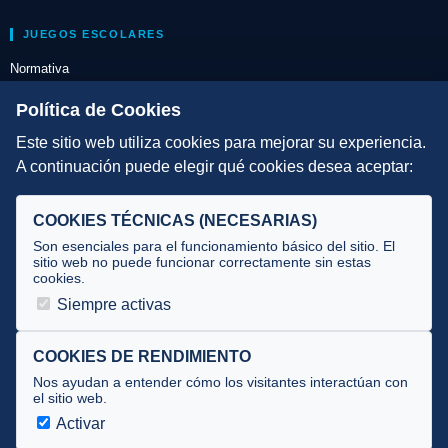
JUEGOS ESCOLARES
Normativa
Escuelas de Triatlón
Política de Cookies
Este sitio web utiliza cookies para mejorar su experiencia.
DIRECCIÓN TÉCNICA
A continuación puede elegir qué cookies desea aceptar:
Criterios
Selecciones
COOKIES TÉCNICAS (NECESARIAS)
Tecnificación
Son esenciales para el funcionamiento básico del sitio. El
sitio web no puede funcionar correctamente sin estas
cookies.
JUECES Y OFICIALES
Siempre activas
Comité de jueces
Documentos
COOKIES DE RENDIMIENTO
Nos ayudan a entender cómo los visitantes interactúan con
Cursos
el sitio web.
Circulares oficiales
Activar
Convocatorias y Equipaciones