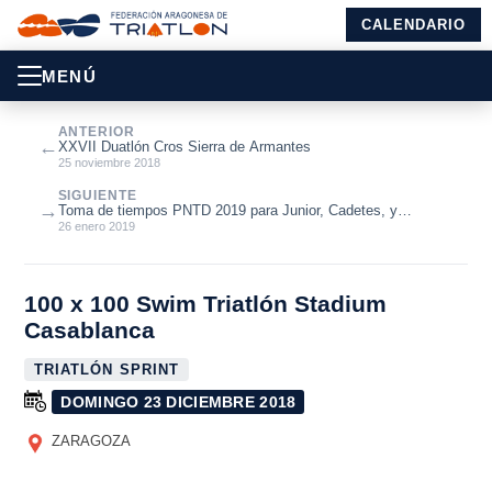
CALENDARIO
MENÚ
ANTERIOR
←
XXVII Duatlón Cros Sierra de Armantes
25 noviembre 2018
SIGUIENTE
→
Toma de tiempos PNTD 2019 para Junior, Cadetes, y
Paratriatletas
26 enero 2019
100 x 100 Swim Triatlón Stadium
Casablanca
TRIATLÓN SPRINT
DOMINGO 23 DICIEMBRE 2018
ZARAGOZA