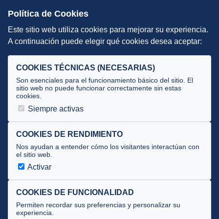
Escuelas de Triatlón
Política de Cookies
Este sitio web utiliza cookies para mejorar su experiencia.
DIRECCIÓN TÉCNICA
A continuación puede elegir qué cookies desea aceptar:
Criterios
Selecciones
COOKIES TÉCNICAS (NECESARIAS)
Tecnificación
Son esenciales para el funcionamiento básico del sitio. El
sitio web no puede funcionar correctamente sin estas
cookies.
JUECES Y OFICIALES
Siempre activas
Comité de jueces
Documentos
COOKIES DE RENDIMIENTO
Nos ayudan a entender cómo los visitantes interactúan con
Cursos
el sitio web.
Circulares oficiales
Activar
Convocatorias y Equipaciones
COOKIES DE FUNCIONALIDAD
Permiten recordar sus preferencias y personalizar su
experiencia.