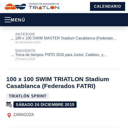
CALENDARIO
MENÚ
ANTERIOR
←
100 x 100 SWIM MASTER Stadium Casablanca (Federados
F.A.N.)
26 diciembre 2015
SIGUIENTE
→
Toma de tiempos PNTD 2016 para Junior, Cadetes, y
Paratriatletas
23 enero 2016
100 x 100 SWIM TRIATLON Stadium
Casablanca (Federados FATRI)
TRIATLÓN SPRINT
SÁBADO 26 DICIEMBRE 2015
ZARAGOZA