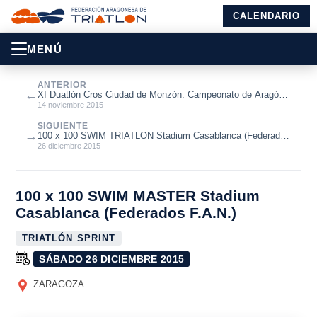
CALENDARIO
MENÚ
ANTERIOR
←
XI Duatlón Cros Ciudad de Monzón. Campeonato de Aragón
de Duatlón Cros 2015.
14 noviembre 2015
SIGUIENTE
→
100 x 100 SWIM TRIATLON Stadium Casablanca (Federados
FATRI)
26 diciembre 2015
100 x 100 SWIM MASTER Stadium
Casablanca (Federados F.A.N.)
TRIATLÓN SPRINT
SÁBADO 26 DICIEMBRE 2015
ZARAGOZA