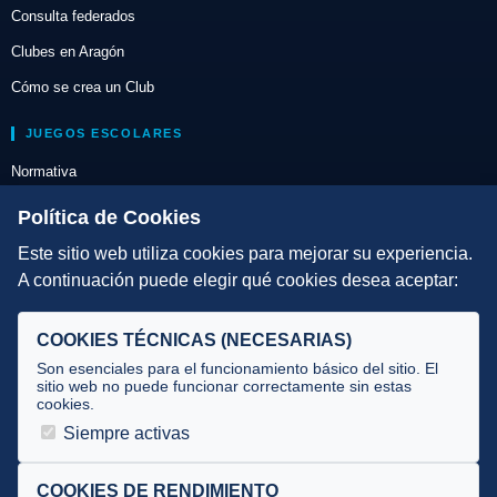
Consulta federados
Clubes en Aragón
Cómo se crea un Club
JUEGOS ESCOLARES
Normativa
Escuelas de Triatlón
Política de Cookies
Este sitio web utiliza cookies para mejorar su experiencia.
DIRECCIÓN TÉCNICA
A continuación puede elegir qué cookies desea aceptar:
Criterios
Selecciones
COOKIES TÉCNICAS (NECESARIAS)
Tecnificación
Son esenciales para el funcionamiento básico del sitio. El
sitio web no puede funcionar correctamente sin estas
cookies.
JUECES Y OFICIALES
Siempre activas
Comité de jueces
Documentos
COOKIES DE RENDIMIENTO