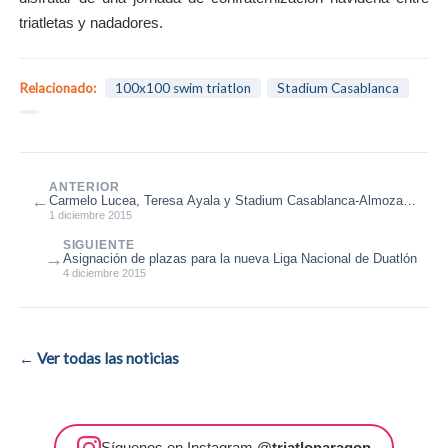
triatletas y nadadores.
Relacionado:
100x100 swim triatlon
Stadium Casablanca
ANTERIOR
←
Carmelo Lucea, Teresa Ayala y Stadium Casablanca-Almozara
2000 vencedores del Ra...
1 diciembre 2015
SIGUIENTE
→
Asignación de plazas para la nueva Liga Nacional de Duatlón
4 diciembre 2015
← Ver todas las noticias
Síguenos en Instagram
@triatlonaragon