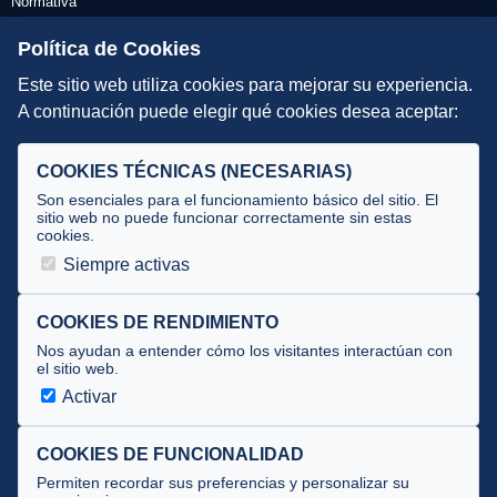
Normativa
Escuelas de Triatlón
Política de Cookies
Este sitio web utiliza cookies para mejorar su experiencia.
DIRECCIÓN TÉCNICA
A continuación puede elegir qué cookies desea aceptar:
Criterios
Selecciones
COOKIES TÉCNICAS (NECESARIAS)
Tecnificación
Son esenciales para el funcionamiento básico del sitio. El
sitio web no puede funcionar correctamente sin estas
cookies.
JUECES Y OFICIALES
Siempre activas
Comité de jueces
Documentos
COOKIES DE RENDIMIENTO
Nos ayudan a entender cómo los visitantes interactúan con
Cursos
el sitio web.
Circulares oficiales
Activar
Convocatorias y Equipaciones
COOKIES DE FUNCIONALIDAD
Permiten recordar sus preferencias y personalizar su