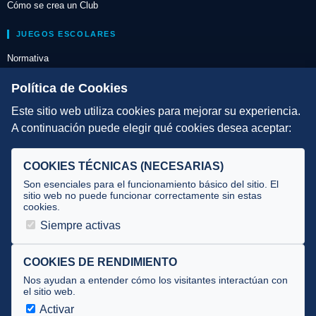
Cómo se crea un Club
JUEGOS ESCOLARES
Normativa
Escuelas de Triatlón
Política de Cookies
Este sitio web utiliza cookies para mejorar su experiencia.
DIRECCIÓN TÉCNICA
A continuación puede elegir qué cookies desea aceptar:
Criterios
Selecciones
COOKIES TÉCNICAS (NECESARIAS)
Tecnificación
Son esenciales para el funcionamiento básico del sitio. El
sitio web no puede funcionar correctamente sin estas
cookies.
JUECES Y OFICIALES
Siempre activas
Comité de jueces
Documentos
COOKIES DE RENDIMIENTO
Nos ayudan a entender cómo los visitantes interactúan con
Cursos
el sitio web.
Circulares oficiales
Activar