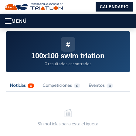
CALENDARIO
MENÚ
#
100x100 swim triatlon
0 resultados encontrados
Noticias
Competiciones
Eventos
0
0
0
📰
Sin noticias para esta etiqueta