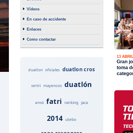
Vídeos
En caso de accidente
Enlaces
Como contactar
13 ABRI
Gran jo
toma de
duatlon cros
duatlon
oficiales
catego
duatlón
sertri
mayencos
fatri
ansó
ranking
jaca
2014
utebo