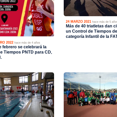
24 MARZO 2021
hace más de 5 año
Más de 40 triatletas dan ci
un Control de Tiempos d
categoría Infantil de la FA
RO 2022
hace más de 4 años
e febrero se celebrará la
e Tiempos PNTD para CD,
.