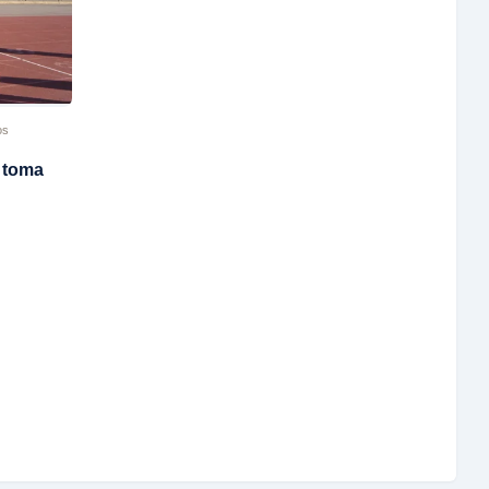
os
 toma