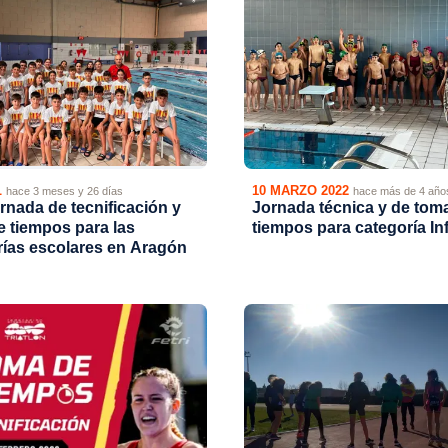
L
10 MARZO 2022
hace 3 meses y 26 días
hace más de 4 año
rnada de tecnificación y
Jornada técnica y de tom
 tiempos para las
tiempos para categoría Inf
rías escolares en Aragón