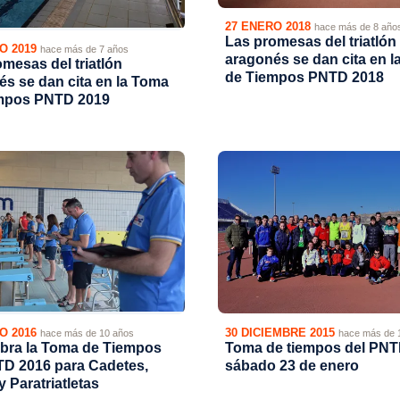
27 ENERO 2018
hace más de 8 año
Las promesas del triatlón
O 2019
hace más de 7 años
aragonés se dan cita en 
mesas del triatlón
de Tiempos PNTD 2018
s se dan cita en la Toma
mpos PNTD 2019
30 DICIEMBRE 2015
O 2016
hace más de 
hace más de 10 años
Toma de tiempos del PNT
ebra la Toma de Tiempos
sábado 23 de enero
TD 2016 para Cadetes,
y Paratriatletas