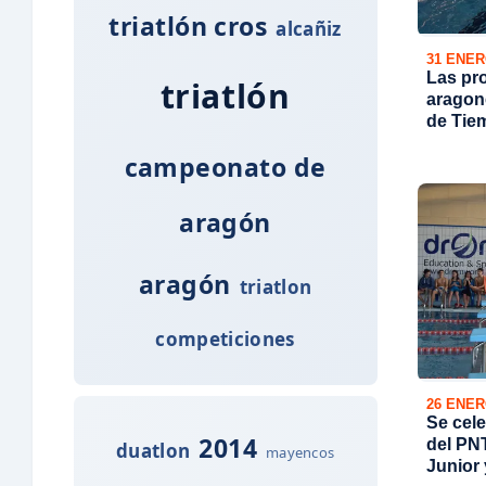
triatlón cros
alcañiz
31 ENER
Las pro
triatlón
aragoné
de Tie
campeonato de
aragón
aragón
triatlon
competiciones
26 ENER
Se cel
2014
del PN
duatlon
mayencos
Junior 