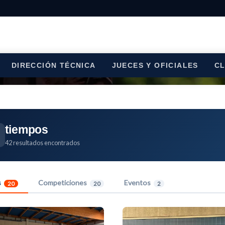
DIRECCIÓN TÉCNICA
JUECES Y OFICIALES
C
tiempos
42 resultados encontrados
s
Competiciones
Eventos
20
20
2