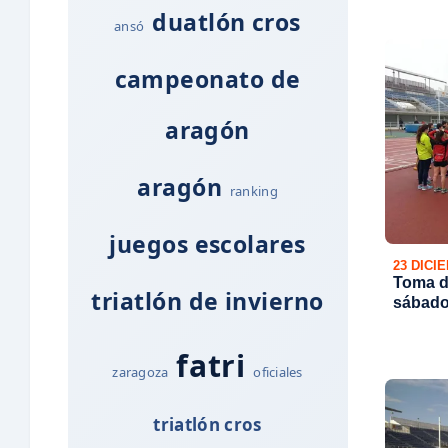
duatlón cros
ansó
campeonato de
aragón
aragón
ranking
juegos escolares
23 DICI
Toma d
triatlón de invierno
sábado
fatri
zaragoza
oficiales
triatlón cros