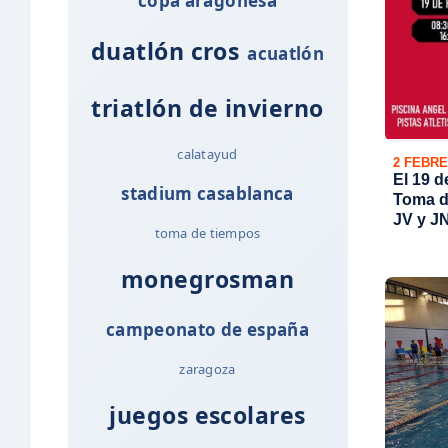
copa aragonesa
duatlón cros
acuatlón
triatlón de invierno
calatayud
2 FEBRE
El 19 d
stadium casablanca
Toma d
JV y JN
toma de tiempos
monegrosman
campeonato de españa
zaragoza
juegos escolares