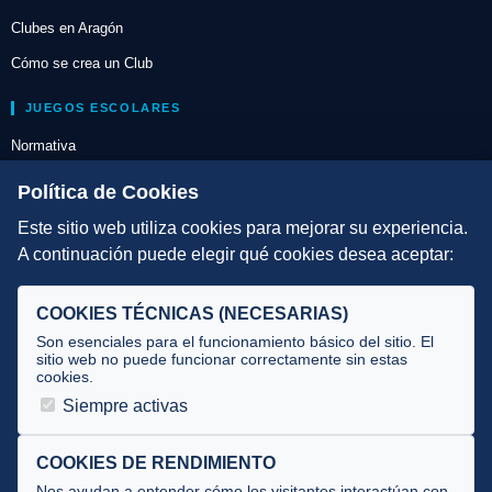
Clubes en Aragón
Cómo se crea un Club
JUEGOS ESCOLARES
Normativa
Escuelas de Triatlón
Política de Cookies
Este sitio web utiliza cookies para mejorar su experiencia.
DIRECCIÓN TÉCNICA
A continuación puede elegir qué cookies desea aceptar:
Criterios
Selecciones
COOKIES TÉCNICAS (NECESARIAS)
Tecnificación
Son esenciales para el funcionamiento básico del sitio. El
sitio web no puede funcionar correctamente sin estas
cookies.
JUECES Y OFICIALES
Siempre activas
Comité de jueces
Documentos
COOKIES DE RENDIMIENTO
Nos ayudan a entender cómo los visitantes interactúan con