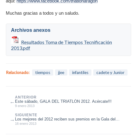
aqui:
https://www.facebook.com/triatlonaragon
Muchas gracias a todos y un saludo.
Archivos anexos
Resultados Toma de Tiempos Tecnificación
2013.pdf
Relacionado:
tiempos
jjee
infantiles
cadete y Junior
ANTERIOR
←
Este sábado, GALA DEL TRIATLÓN 2012. Acércate!!!
9 enero 2013
SIGUIENTE
→
Los mejores del 2012 reciben sus premios en la Gala del
Triatlón aragonés
16 enero 2013