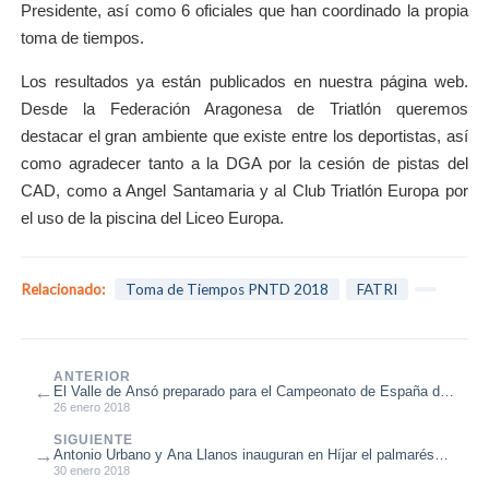
Presidente, así como 6 oficiales que han coordinado la propia
toma de tiempos.
Los resultados ya están publicados en nuestra página web.
Desde la Federación Aragonesa de Triatlón queremos
destacar el gran ambiente que existe entre los deportistas, así
como agradecer tanto a la DGA por la cesión de pistas del
CAD, como a Angel Santamaria y al Club Triatlón Europa por
el uso de la piscina del Liceo Europa.
Relacionado:
Toma de Tiempos PNTD 2018
FATRI
ANTERIOR
←
El Valle de Ansó preparado para el Campeonato de España de
Triatlón de Invierno ...
26 enero 2018
SIGUIENTE
→
Antonio Urbano y Ana Llanos inauguran en Híjar el palmarés
del 2018
30 enero 2018