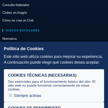
Consulta federados
Clubes en Aragón
Cómo se crea un Club
JUEGOS ESCOLARES
Normativa
Escuelas de Triatlón
Política de Cookies
Este sitio web utiliza cookies para mejorar su experiencia.
DIRECCIÓN TÉCNICA
A continuación puede elegir qué cookies desea aceptar:
Criterios
Selecciones
COOKIES TÉCNICAS (NECESARIAS)
Tecnificación
Son esenciales para el funcionamiento básico del sitio. El
sitio web no puede funcionar correctamente sin estas
cookies.
JUECES Y OFICIALES
Siempre activas
Comité de jueces
Documentos