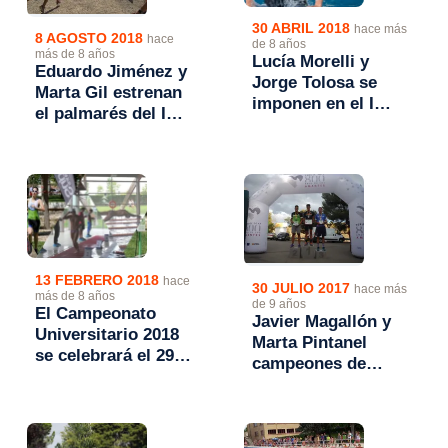
30 ABRIL 2018
hace más
8 AGOSTO 2018
hace
de 8 años
más de 8 años
Lucía Morelli y
Eduardo Jiménez y
Jorge Tolosa se
Marta Gil estrenan
imponen en el I
el palmarés del I
Acuatlón
Acuatlón Triatlón
Universidad San
Cierzo
Jorge
13 FEBRERO 2018
hace
30 JULIO 2017
hace más
más de 8 años
de 9 años
El Campeonato
Javier Magallón y
Universitario 2018
Marta Pintanel
se celebrará el 29
campeones de
de abril en el I
Aragón de Acuatlón
Acuatlón USJ
2017