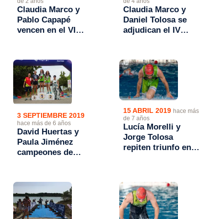
de 2 años
de 4 años
Claudia Marco y
Claudia Marco y
Pablo Capapé
Daniel Tolosa se
vencen en el VI
adjudican el IV
Acuatlón de a
Acuatlón
Universidad San
Universidad San
Jorge
Jorge
15 ABRIL 2019
hace más
3 SEPTIEMBRE 2019
de 7 años
hace más de 6 años
Lucía Morelli y
David Huertas y
Jorge Tolosa
Paula Jiménez
repiten triunfo en el
campeones de
II Acuatlón
Aragón de Acuatlón
Universidad San
2019
Jorge