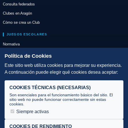
Consulta federados
Clubes en Aragón
Cómo se crea un Club
JUEGOS ESCOLARES
Normativa
Escuelas de Triatlón
Política de Cookies
Este sitio web utiliza cookies para mejorar su experiencia.
DIRECCIÓN TÉCNICA
A continuación puede elegir qué cookies desea aceptar:
Criterios
Selecciones
COOKIES TÉCNICAS (NECESARIAS)
Tecnificación
Son esenciales para el funcionamiento básico del sitio. El
sitio web no puede funcionar correctamente sin estas
cookies.
JUECES Y OFICIALES
Siempre activas
Comité de jueces
Documentos
COOKIES DE RENDIMIENTO