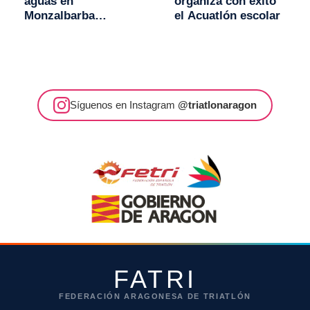
aguas en
organiza con éxito
Monzalbarba
el Acuatlón escolar
desaconsejan la
celebración del
Acuatlón
Síguenos en Instagram
@triatlonaragon
FATRI
FEDERACIÓN ARAGONESA DE TRIATLÓN