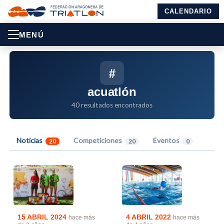
CALENDARIO
MENÚ
#
acuatlón
40 resultados encontrados
Noticias
Competiciones
Eventos
20
20
0
15 ABRIL 2024
4 ABRIL 2022
hace más
hace más