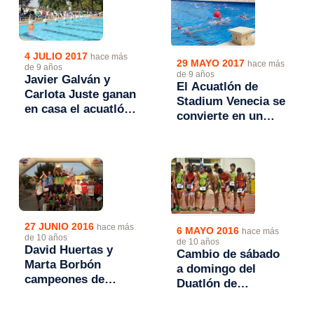
4 JULIO 2017
hace más
29 MAYO 2017
hace más
de 9 años
de 9 años
Javier Galván y
El Acuatlón de
Carlota Juste ganan
Stadium Venecia se
en casa el acuatlón
convierte en un
escolar
clásico y no para de
crecer
27 JUNIO 2016
hace más
6 MAYO 2016
hace más
de 10 años
de 10 años
David Huertas y
Cambio de sábado
Marta Borbón
a domingo del
campeones de
Duatlón de
Aragón de Acuatlón
Calatayud y
2016
Acuatlón St.