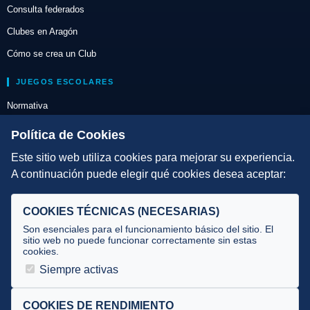
Consulta federados
Clubes en Aragón
Cómo se crea un Club
JUEGOS ESCOLARES
Normativa
Escuelas de Triatlón
Política de Cookies
Este sitio web utiliza cookies para mejorar su experiencia.
DIRECCIÓN TÉCNICA
A continuación puede elegir qué cookies desea aceptar:
Criterios
Selecciones
COOKIES TÉCNICAS (NECESARIAS)
Tecnificación
Son esenciales para el funcionamiento básico del sitio. El
sitio web no puede funcionar correctamente sin estas
cookies.
JUECES Y OFICIALES
Siempre activas
Comité de jueces
Documentos
COOKIES DE RENDIMIENTO