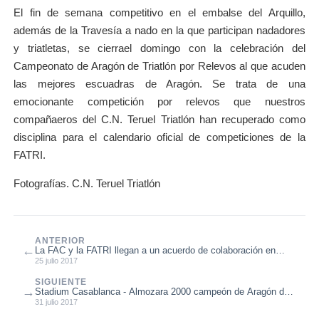
El fin de semana competitivo en el embalse del Arquillo,
además de la Travesía a nado en la que participan nadadores
y triatletas, se cierrael domingo con la celebración del
Campeonato de Aragón de Triatlón por Relevos al que acuden
las mejores escuadras de Aragón. Se trata de una
emocionante competición por relevos que nuestros
compañaeros del C.N. Teruel Triatlón han recuperado como
disciplina para el calendario oficial de competiciones de la
FATRI.
Fotografías. C.N. Teruel Triatlón
ANTERIOR
←
La FAC y la FATRI llegan a un acuerdo de colaboración en
cuanto a la utilización...
25 julio 2017
SIGUIENTE
→
Stadium Casablanca - Almozara 2000 campeón de Aragón de
Triatlón por relevos
31 julio 2017