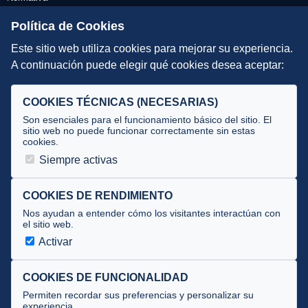
Escuelas de Triatlón
Política de Cookies
Este sitio web utiliza cookies para mejorar su experiencia.
DIRECCIÓN TÉCNICA
A continuación puede elegir qué cookies desea aceptar:
Criterios
Selecciones
COOKIES TÉCNICAS (NECESARIAS)
Tecnificación
Son esenciales para el funcionamiento básico del sitio. El
sitio web no puede funcionar correctamente sin estas
cookies.
JUECES Y OFICIALES
Siempre activas
Comité de jueces
Documentos
COOKIES DE RENDIMIENTO
Nos ayudan a entender cómo los visitantes interactúan con
Cursos
el sitio web.
Circulares oficiales
Activar
Convocatorias y Equipaciones
COOKIES DE FUNCIONALIDAD
Permiten recordar sus preferencias y personalizar su
experiencia.