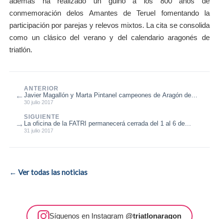
además ha realizado un guiño a los 800 años de
conmemoración delos Amantes de Teruel fomentando la
participación por parejas y relevos mixtos. La cita se consolida
como un clásico del verano y del calendario aragonés de
triatlón.
ANTERIOR
←
Javier Magallón y Marta Pintanel campeones de Aragón de
Acuatlón 2017
30 julio 2017
SIGUIENTE
→
La oficina de la FATRI permanecerá cerrada del 1 al 6 de
agosto
31 julio 2017
← Ver todas las noticias
Síguenos en Instagram
@triatlonaragon