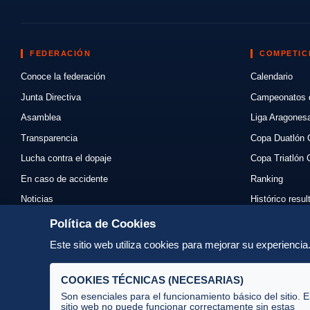
FEDERACIÓN
COMPETIC
Conoce la federación
Calendario
Junta Directiva
Campeonatos 
Asamblea
Liga Aragones
Transparencia
Copa Duatlón 
Lucha contra el dopaje
Copa Triatlón 
En caso de accidente
Ranking
Noticias
Histórico resu
Eventos
Mi primer triat
Política de Cookies
Enlaces
Normativas
Este sitio web utiliza cookies para mejorar su experienci
Contacto
Organizadores
COOKIES TÉCNICAS (NECESARIAS)
Son esenciales para el funcionamiento básico del sitio. E
sitio web no puede funcionar correctamente sin estas