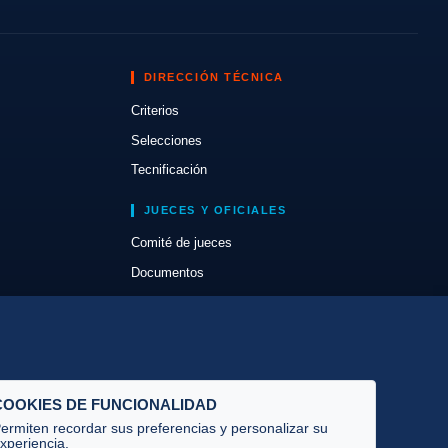
DIRECCIÓN TÉCNICA
Criterios
Selecciones
Tecnificación
JUECES Y OFICIALES
Comité de jueces
Documentos
Cursos
Circulares oficiales
Convocatorias y Equipaciones
COOKIES DE FUNCIONALIDAD
ermiten recordar sus preferencias y personalizar su
xperiencia.