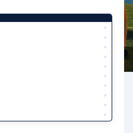
↗
↗
↗
↗
↗
↗
↗
↗
↗
↗