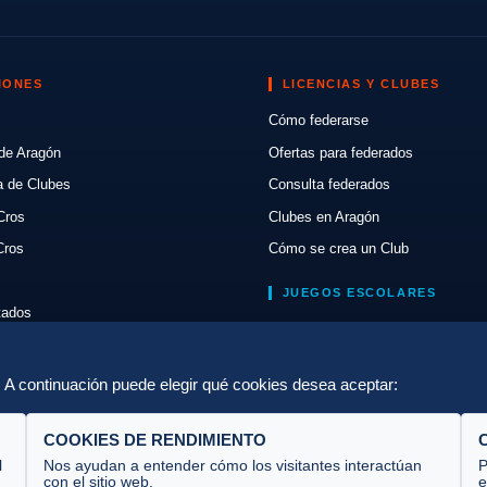
IONES
LICENCIAS Y CLUBES
Cómo federarse
de Aragón
Ofertas para federados
a de Clubes
Consulta federados
Cros
Clubes en Aragón
Cros
Cómo se crea un Club
JUEGOS ESCOLARES
ltados
Normativa
lón
Escuelas de Triatlón
a. A continuación puede elegir qué cookies desea aceptar:
COOKIES DE RENDIMIENTO
l
Nos ayudan a entender cómo los visitantes interactúan
P
con el sitio web.
e