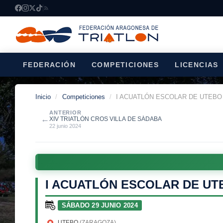
FEDERACIÓN
COMPETICIONES
LICENCIAS
Inicio
/
Competiciones
/
I ACUATLÓN ESCOLAR DE UTEBO
ANTERIOR
←
XIV TRIATLÓN CROS VILLA DE SÁDABA
22 junio 2024
I ACUATLÓN ESCOLAR DE UT
SÁBADO 29 JUNIO 2024
UTEBO
(ZARAGOZA)