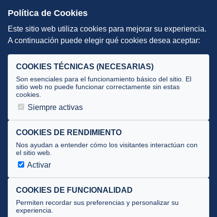
Escuelas de Triatlón
Política de Cookies
Este sitio web utiliza cookies para mejorar su experiencia.
DIRECCIÓN TÉCNICA
A continuación puede elegir qué cookies desea aceptar:
Criterios
Selecciones
COOKIES TÉCNICAS (NECESARIAS)
Tecnificación
Son esenciales para el funcionamiento básico del sitio. El
sitio web no puede funcionar correctamente sin estas
cookies.
JUECES Y OFICIALES
Siempre activas
Comité de jueces
Documentos
COOKIES DE RENDIMIENTO
Nos ayudan a entender cómo los visitantes interactúan con
Cursos
el sitio web.
Circulares oficiales
Activar
Convocatorias y Equipaciones
COOKIES DE FUNCIONALIDAD
Permiten recordar sus preferencias y personalizar su
experiencia.