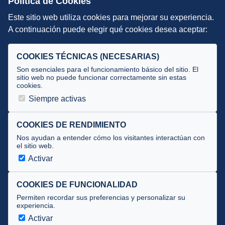
Política de Cookies
Este sitio web utiliza cookies para mejorar su experiencia.
DIRECCIÓN TÉCNICA
A continuación puede elegir qué cookies desea aceptar:
Criterios
Selecciones
COOKIES TÉCNICAS (NECESARIAS)
Tecnificación
Son esenciales para el funcionamiento básico del sitio. El
sitio web no puede funcionar correctamente sin estas
cookies.
JUECES Y OFICIALES
Siempre activas
Comité de jueces
Documentos
COOKIES DE RENDIMIENTO
Nos ayudan a entender cómo los visitantes interactúan con
Cursos
el sitio web.
Circulares oficiales
Activar
Convocatorias y Equipaciones
COOKIES DE FUNCIONALIDAD
Permiten recordar sus preferencias y personalizar su
experiencia.
Av. José Atarés 101, semisótano. 50018 Zaragoza
(mapa)
Activar