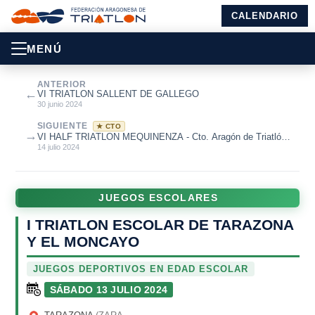
CALENDARIO
MENÚ
ANTERIOR
←
VI TRIATLON SALLENT DE GALLEGO
30 junio 2024
SIGUIENTE
★ CTO
→
VI HALF TRIATLON MEQUINENZA - Cto. Aragón de Triatlón
M.D. 2024
14 julio 2024
JUEGOS ESCOLARES
I TRIATLON ESCOLAR DE TARAZONA
Y EL MONCAYO
JUEGOS DEPORTIVOS EN EDAD ESCOLAR
SÁBADO 13 JULIO 2024