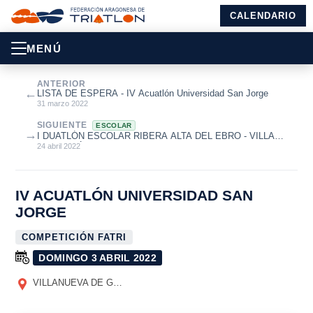
CALENDARIO
MENÚ
ANTERIOR
←
LISTA DE ESPERA - IV Acuatlón Universidad San Jorge
31 marzo 2022
SIGUIENTE
ESCOLAR
→
I DUATLÓN ESCOLAR RIBERA ALTA DEL EBRO - VILLA
DE ALAGÓN
24 abril 2022
IV ACUATLÓN UNIVERSIDAD SAN
JORGE
COMPETICIÓN FATRI
DOMINGO 3 ABRIL 2022
VILLANUEVA DE GÁLLEGO
(ZARAGOZA)