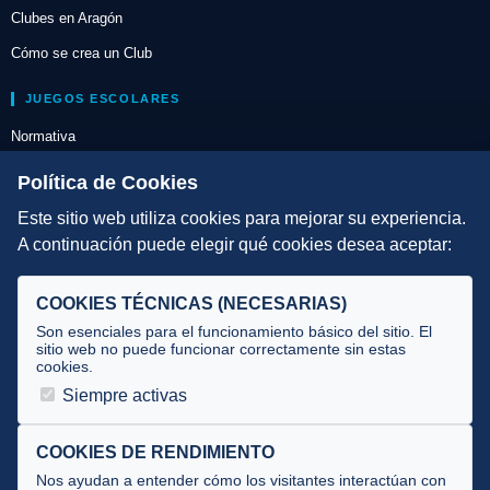
Clubes en Aragón
Cómo se crea un Club
JUEGOS ESCOLARES
Normativa
Escuelas de Triatlón
Política de Cookies
Este sitio web utiliza cookies para mejorar su experiencia.
DIRECCIÓN TÉCNICA
A continuación puede elegir qué cookies desea aceptar:
Criterios
Selecciones
COOKIES TÉCNICAS (NECESARIAS)
Tecnificación
Son esenciales para el funcionamiento básico del sitio. El
sitio web no puede funcionar correctamente sin estas
cookies.
JUECES Y OFICIALES
Siempre activas
Comité de jueces
Documentos
COOKIES DE RENDIMIENTO
Nos ayudan a entender cómo los visitantes interactúan con
Cursos