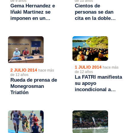
de 9 años
de 10 años
Gema Hernandez e
Cientos de
Iñaki Martinez se
personas se dan
imponen en un
cita en la doble
caluroso VII
jornada de
Monegrosman LD
Monegrosman 2016
1 JULIO 2014
hace más
2 JULIO 2014
hace más
de 12 años
de 12 años
La FATRI manifiesta
Rueda de prensa de
su apoyo
Monegrosman
incondicional a
Triatlón
Monegrosman
Triatlón