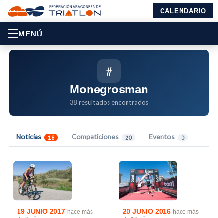
CALENDARIO
MENÚ
#
Monegrosman
38 resultados encontrados
Noticias
Competiciones
Eventos
18
20
0
19 JUNIO 2017
20 JUNIO 2016
hace más
hace más