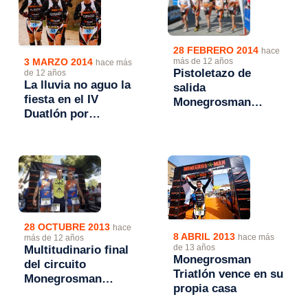
28 FEBRERO 2014
hace
más de 12 años
3 MARZO 2014
hace más
Pistoletazo de
de 12 años
La lluvia no aguo la
salida
fiesta en el IV
Monegrosman
Duatlón por
Series 2014
equipos
Monegrosman
series 2014
28 OCTUBRE 2013
hace
8 ABRIL 2013
hace más
más de 12 años
de 13 años
Multitudinario final
Monegrosman
del circuito
Triatlón vence en su
Monegrosman
propia casa
Series en el III
Duatlón de