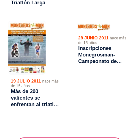
Triatlón Larga
Distancia de San
Juan de Flumen-
Monegrosman
29 JUNIO 2011
hace más
de 15 años
Inscripciones
Monegrosman-
Campeonato de
Aragón de Triatlón
LD
19 JULIO 2011
hace más
de 15 años
Más de 200
valientes se
enfrentan al triatlón
más exigente en el
"Monegrosman"