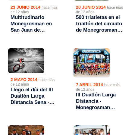
20 JUNIO 2014
23 JUNIO 2014
hace más
hace más
de 12 años
de 12 años
500 triatletas en el
Multitudinario
triatlón del circuito
Monegrosman en
de Monegrosman
San Juan de
series de San Juan
Flúmen
de Flúmen
2 MAYO 2014
hace más
7 ABRIL 2014
de 12 años
hace más
Llego el día del III
de 12 años
III Duatlón Larga
Duatlón Larga
Distancia -
Distancia Sena -
Monegrosman
Monegrosman
Series 2014 se
Series 2014
celebra el 3 de
Mayo