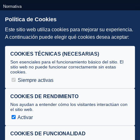
Normativa
Escuelas de Triatlón
Política de Cookies
Este sitio web utiliza cookies para mejorar su experiencia.
DIRECCIÓN TÉCNICA
A continuación puede elegir qué cookies desea aceptar:
Criterios
Selecciones
COOKIES TÉCNICAS (NECESARIAS)
Tecnificación
Son esenciales para el funcionamiento básico del sitio. El
sitio web no puede funcionar correctamente sin estas
cookies.
JUECES Y OFICIALES
Siempre activas
Comité de jueces
Documentos
COOKIES DE RENDIMIENTO
Nos ayudan a entender cómo los visitantes interactúan con
Cursos
el sitio web.
Circulares oficiales
Activar
Convocatorias y Equipaciones
COOKIES DE FUNCIONALIDAD