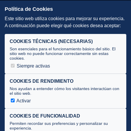
Escuelas de Triatlón
Política de Cookies
Este sitio web utiliza cookies para mejorar su experiencia.
DIRECCIÓN TÉCNICA
A continuación puede elegir qué cookies desea aceptar:
Criterios
Selecciones
COOKIES TÉCNICAS (NECESARIAS)
Tecnificación
Son esenciales para el funcionamiento básico del sitio. El
sitio web no puede funcionar correctamente sin estas
cookies.
JUECES Y OFICIALES
Siempre activas
Comité de jueces
Documentos
COOKIES DE RENDIMIENTO
Nos ayudan a entender cómo los visitantes interactúan con
Cursos
el sitio web.
Circulares oficiales
Activar
Convocatorias y Equipaciones
COOKIES DE FUNCIONALIDAD
Permiten recordar sus preferencias y personalizar su
experiencia.