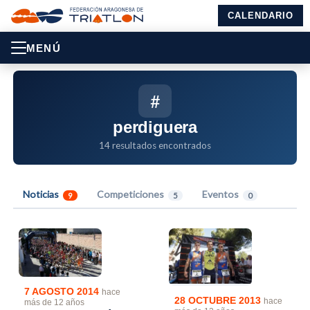
CALENDARIO
MENÚ
#
perdiguera
14 resultados encontrados
Noticias
Competiciones
Eventos
9
5
0
7 AGOSTO 2014
hace
28 OCTUBRE 2013
hace
más de 12 años