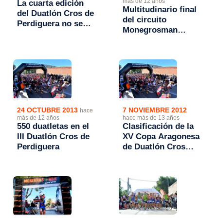
más de 12 años
La cuarta edición
Multitudinario final
del Duatlón Cros de
del circuito
Perdiguera no se
Monegrosman
celebrará
Series en el III
Duatlón de
Perdiguera
24 OCTUBRE 2013
7 NOVIEMBRE 2012
hace
más de 12 años
hace más de 13 años
550 duatletas en el
Clasificación de la
III Duatlón Cros de
XV Copa Aragonesa
Perdiguera
de Duatlón Cros
2012 tras
Perdiguera