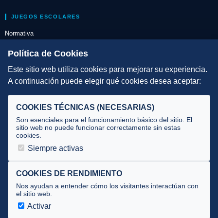
JUEGOS ESCOLARES
Normativa
Escuelas de Triatlón
Política de Cookies
Este sitio web utiliza cookies para mejorar su experiencia.
DIRECCIÓN TÉCNICA
A continuación puede elegir qué cookies desea aceptar:
Criterios
Selecciones
COOKIES TÉCNICAS (NECESARIAS)
Tecnificación
Son esenciales para el funcionamiento básico del sitio. El
sitio web no puede funcionar correctamente sin estas
cookies.
JUECES Y OFICIALES
Siempre activas
Comité de jueces
Documentos
COOKIES DE RENDIMIENTO
Nos ayudan a entender cómo los visitantes interactúan con
Cursos
el sitio web.
Circulares oficiales
Activar
Convocatorias y Equipaciones