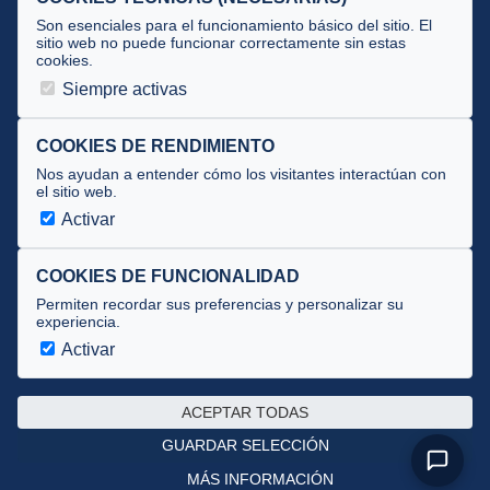
Tecnificación
Son esenciales para el funcionamiento básico del sitio. El
sitio web no puede funcionar correctamente sin estas
cookies.
JUECES Y OFICIALES
Siempre activas
Comité de jueces
Documentos
COOKIES DE RENDIMIENTO
Nos ayudan a entender cómo los visitantes interactúan con
Cursos
el sitio web.
Circulares oficiales
Activar
Convocatorias y Equipaciones
COOKIES DE FUNCIONALIDAD
Permiten recordar sus preferencias y personalizar su
experiencia.
Av. José Atarés 101, semisótano. 50018 Zaragoza
(mapa)
Activar
976 516 083 ·
federacion@triatlonaragon.org
ACEPTAR TODAS
Privacidad
·
Cookies
GUARDAR SELECCIÓN
MÁS INFORMACIÓN
Desarrollado por
theflyingdevil.com