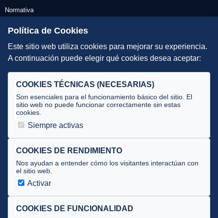
Normativa
Escuelas de Triatlón
Política de Cookies
Este sitio web utiliza cookies para mejorar su experiencia.
DIRECCIÓN TÉCNICA
A continuación puede elegir qué cookies desea aceptar:
Criterios
Selecciones
COOKIES TÉCNICAS (NECESARIAS)
Tecnificación
Son esenciales para el funcionamiento básico del sitio. El
sitio web no puede funcionar correctamente sin estas
cookies.
JUECES Y OFICIALES
Siempre activas
Comité de jueces
Documentos
COOKIES DE RENDIMIENTO
Nos ayudan a entender cómo los visitantes interactúan con
Cursos
el sitio web.
Circulares oficiales
Activar
Convocatorias y Equipaciones
COOKIES DE FUNCIONALIDAD