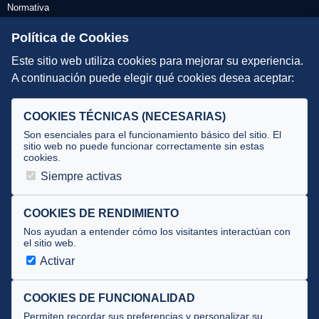
Normativa
Escuelas de Triatlón
Política de Cookies
Este sitio web utiliza cookies para mejorar su experiencia.
DIRECCIÓN TÉCNICA
A continuación puede elegir qué cookies desea aceptar:
Criterios
Selecciones
COOKIES TÉCNICAS (NECESARIAS)
Tecnificación
Son esenciales para el funcionamiento básico del sitio. El
sitio web no puede funcionar correctamente sin estas
cookies.
JUECES Y OFICIALES
Siempre activas
Comité de jueces
Documentos
COOKIES DE RENDIMIENTO
Nos ayudan a entender cómo los visitantes interactúan con
Cursos
el sitio web.
Circulares oficiales
Activar
Convocatorias y Equipaciones
COOKIES DE FUNCIONALIDAD
Permiten recordar sus preferencias y personalizar su