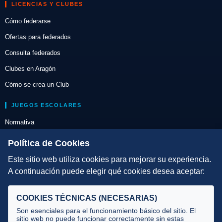
LICENCIAS Y CLUBES
Cómo federarse
Ofertas para federados
Consulta federados
Clubes en Aragón
Cómo se crea un Club
JUEGOS ESCOLARES
Normativa
Escuelas de Triatlón
Política de Cookies
Este sitio web utiliza cookies para mejorar su experiencia.
DIRECCIÓN TÉCNICA
A continuación puede elegir qué cookies desea aceptar:
Criterios
Selecciones
COOKIES TÉCNICAS (NECESARIAS)
Tecnificación
Son esenciales para el funcionamiento básico del sitio. El
sitio web no puede funcionar correctamente sin estas