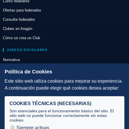
Cómo federarse
Ofertas para federados
Consulta federados
Clubes en Aragón
Cómo se crea un Club
JUEGOS ESCOLARES
Normativa
Escuelas de Triatlón
Política de Cookies
Este sitio web utiliza cookies para mejorar su experiencia.
DIRECCIÓN TÉCNICA
A continuación puede elegir qué cookies desea aceptar:
Criterios
Selecciones
COOKIES TÉCNICAS (NECESARIAS)
Tecnificación
Son esenciales para el funcionamiento básico del sitio. El
sitio web no puede funcionar correctamente sin estas
cookies.
JUECES Y OFICIALES
Siempre activas