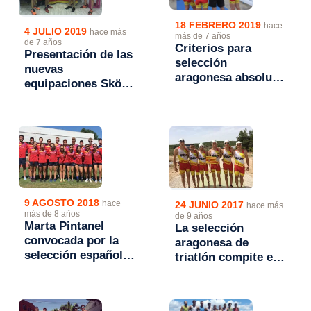
18 FEBRERO 2019
hace
4 JULIO 2019
hace más
más de 7 años
de 7 años
Criterios para
Presentación de las
selección
nuevas
aragonesa absoluta
equipaciones Sköll
y cadete de triatlón
de la selección
2019
aragonesa de
triatlón
9 AGOSTO 2018
hace
24 JUNIO 2017
hace más
más de 8 años
de 9 años
Marta Pintanel
La selección
convocada por la
aragonesa de
selección española
triatlón compite en
para el Europeo
el Campeonato de
Junior de Duatlón
España por
Autonomías