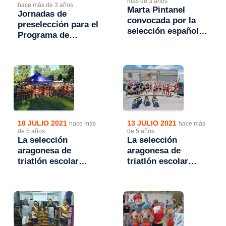
más de 3 años
hace más de 3 años
Marta Pintanel
Jornadas de
convocada por la
preselección para el
selección española
Programa de
de triatlón para las
tecnificación de
Series Mundiales de
Triatlón de Invierno
Cagliari
18 JULIO 2021
13 JULIO 2021
hace más
hace más
de 5 años
de 5 años
La selección
La selección
aragonesa de
aragonesa de
triatlón escolar
triatlón escolar
concluye en el Top
preparada para el
10 del campeonato
Campeonato de
de España
España por
Autonomías