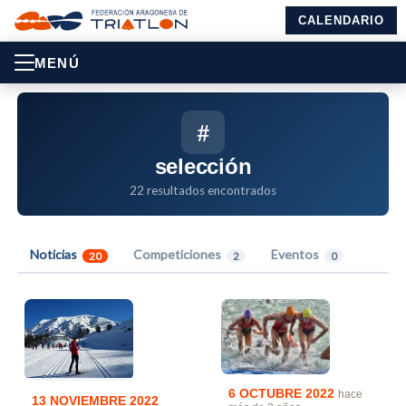
CALENDARIO
MENÚ
#
selección
22 resultados encontrados
Noticias
Competiciones
Eventos
20
2
0
6 OCTUBRE 2022
hace
13 NOVIEMBRE 2022