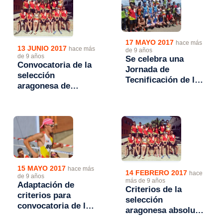
17 MAYO 2017
hace más
13 JUNIO 2017
hace más
de 9 años
de 9 años
Se celebra una
Convocatoria de la
Jornada de
selección
Tecnificación de la
aragonesa de
selección
triatlón Absoluta y
aragonesa absoluta
Escolar para el
y cadete.
Campeonato de
España de Triatlón
2017
15 MAYO 2017
hace más
14 FEBRERO 2017
hace
de 9 años
más de 9 años
Adaptación de
Criterios de la
criterios para
selección
convocatoria de la
aragonesa absoluta
selección
de triatlón 2017