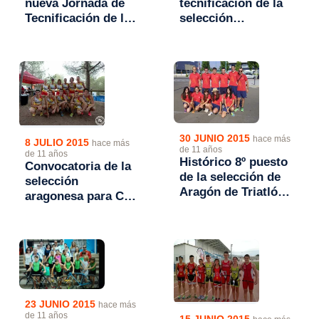
nueva Jornada de
tecnificación de la
Tecnificación de la
selección
selección
aragonesa de
aragonesa
triatlón
30 JUNIO 2015
hace más
8 JULIO 2015
hace más
de 11 años
de 11 años
Histórico 8º puesto
Convocatoria de la
de la selección de
selección
Aragón de Triatlón
aragonesa para Cto.
Cadete
España Triatlón por
Autonomías
23 JUNIO 2015
hace más
de 11 años