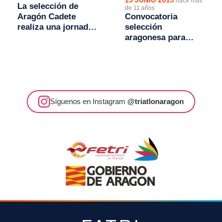
15 JUNIO 2015
hace más
La selección de
de 11 años
Aragón Cadete
Convocatoria
realiza una jornada
selección
técnica en el
aragonesa para
Campus de Triatlón
Campeonato de
del E.M. El Olivar
España Escolar de
Águilas
Síguenos en Instagram
@triatlonaragon