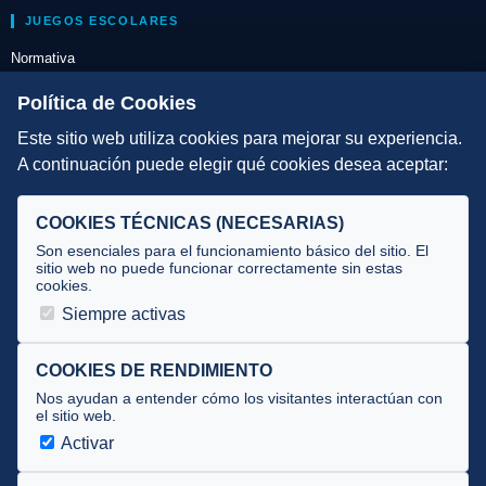
JUEGOS ESCOLARES
Normativa
Escuelas de Triatlón
Política de Cookies
Este sitio web utiliza cookies para mejorar su experiencia.
DIRECCIÓN TÉCNICA
A continuación puede elegir qué cookies desea aceptar:
Criterios
Selecciones
COOKIES TÉCNICAS (NECESARIAS)
Tecnificación
Son esenciales para el funcionamiento básico del sitio. El
sitio web no puede funcionar correctamente sin estas
cookies.
JUECES Y OFICIALES
Siempre activas
Comité de jueces
Documentos
COOKIES DE RENDIMIENTO
Nos ayudan a entender cómo los visitantes interactúan con
Cursos
el sitio web.
Circulares oficiales
Activar
Convocatorias y Equipaciones