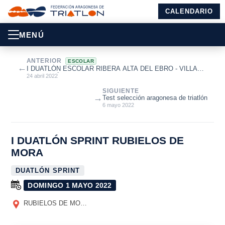
CALENDARIO
MENÚ
ANTERIOR
ESCOLAR
←
I DUATLÓN ESCOLAR RIBERA ALTA DEL EBRO - VILLA
DE ALAGÓN
24 abril 2022
SIGUIENTE
→
Test selección aragonesa de triatlón
6 mayo 2022
I DUATLÓN SPRINT RUBIELOS DE
MORA
DUATLÓN SPRINT
DOMINGO 1 MAYO 2022
RUBIELOS DE MORA
(TERUEL)