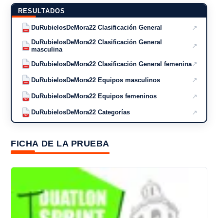
RESULTADOS
↗
DuRubielosDeMora22 Clasificación General
PDF
DuRubielosDeMora22 Clasificación General
↗
masculina
PDF
↗
DuRubielosDeMora22 Clasificación General femenina
PDF
↗
DuRubielosDeMora22 Equipos masculinos
PDF
↗
DuRubielosDeMora22 Equipos femeninos
PDF
↗
DuRubielosDeMora22 Categorías
PDF
FICHA DE LA PRUEBA