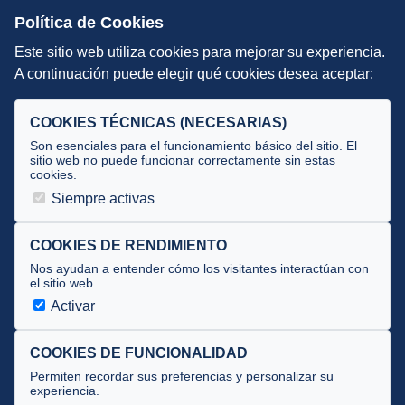
Escuelas de Triatlón
Política de Cookies
Este sitio web utiliza cookies para mejorar su experiencia.
DIRECCIÓN TÉCNICA
A continuación puede elegir qué cookies desea aceptar:
Criterios
Selecciones
COOKIES TÉCNICAS (NECESARIAS)
Tecnificación
Son esenciales para el funcionamiento básico del sitio. El
sitio web no puede funcionar correctamente sin estas
cookies.
JUECES Y OFICIALES
Siempre activas
Comité de jueces
Documentos
COOKIES DE RENDIMIENTO
Nos ayudan a entender cómo los visitantes interactúan con
Cursos
el sitio web.
Circulares oficiales
Activar
Convocatorias y Equipaciones
COOKIES DE FUNCIONALIDAD
Permiten recordar sus preferencias y personalizar su
experiencia.